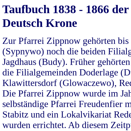
Taufbuch 1838 - 1866 der
Deutsch Krone
Zur Pfarrei Zippnow gehörten bi
(Sypnywo) noch die beiden Filial
Jagdhaus (Budy). Früher gehörten 
die Filialgemeinden Doderlage (D
Klawittersdorf (Glowaczewo), Red
Die Pfarrei Zippnow wurde im Jah
selbständige Pfarrei Freudenfier m
Stabitz und ein Lokalvikariat Red
wurden errichtet. Ab diesem Zeitp