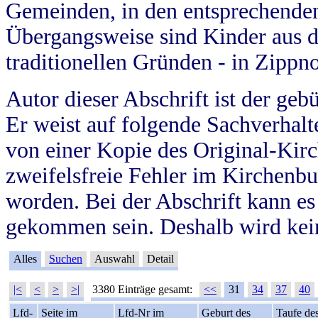
Gemeinden, in den entsprechende
Übergangsweise sind Kinder aus 
traditionellen Gründen - in Zippn
Autor dieser Abschrift ist der geb
Er weist auf folgende Sachverhalte
von einer Kopie des Original-Kirc
zweifelsfreie Fehler im Kirchenbuc
worden. Bei der Abschrift kann e
gekommen sein. Deshalb wird kein
Alles
Suchen
Auswahl
Detail
|<
<
>
>|
3380 Einträge gesamt:
<<
31
34
37
40
Lfd-
Seite im
Lfd-Nr im
Geburt des
Taufe de