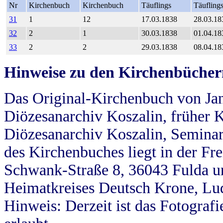
Nr
Kirchenbuch
Kirchenbuch
Täuflings
Täufling
31
1
12
17.03.1838
28.03.18
32
2
1
30.03.1838
01.04.18
33
2
2
29.03.1838
08.04.18
Hinweise zu den Kirchenbücher
Das Original-Kirchenbuch von Jan
Diözesanarchiv Koszalin, früher Kö
Diözesanarchiv Koszalin, Seminar
des Kirchenbuches liegt in der Fr
Schwank-Straße 8, 36043 Fulda u
Heimatkreises Deutsch Krone, Lu
Hinweis: Derzeit ist das Fotograf