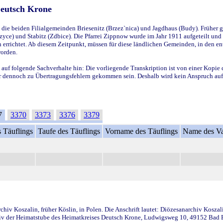
Deutsch Krone
ie beiden Filialgemeinden Briesenitz (Brzez`nica) und Jagdhaus (Budy). Früher g
yce) und Stabitz (Zdbice). Die Pfarrei Zippnow wurde im Jahr 1911 aufgeteilt und e
en errichtet. Ab diesem Zeitpunkt, müssen für diese ländlichen Gemeinden, in den
worden.
 auf folgende Sachverhalte hin: Die vorliegende Transkription ist von einer Kopie 
aber dennoch zu Übertragungsfehlern gekommen sein. Deshalb wird kein Anspruch auf 
7
3370
3373
3376
3379
 Täuflings
Taufe des Täuflings
Vorname des Täuflings
Name des Va
iv Koszalin, früher Köslin, in Polen. Die Anschrift lautet: Diözesanarchiv Koszal
v der Heimatstube des Heimatkreises Deutsch Krone, Ludwigsweg 10, 49152 Bad Ess