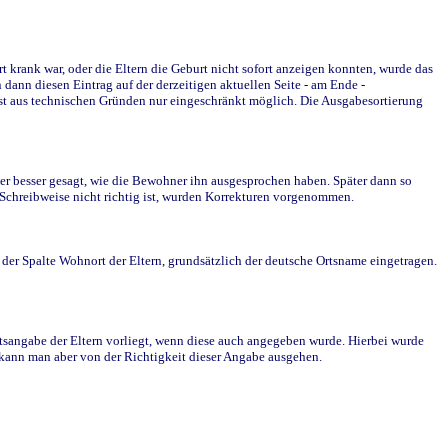
krank war, oder die Eltern die Geburt nicht sofort anzeigen konnten, wurde das
ann diesen Eintrag auf der derzeitigen aktuellen Seite - am Ende -
st aus technischen Gründen nur eingeschränkt möglich. Die Ausgabesortierung
r besser gesagt, wie die Bewohner ihn ausgesprochen haben. Später dann so
e Schreibweise nicht richtig ist, wurden Korrekturen vorgenommen.
r Spalte Wohnort der Eltern, grundsätzlich der deutsche Ortsname eingetragen.
rtsangabe der Eltern vorliegt, wenn diese auch angegeben wurde. Hierbei wurde
d kann man aber von der Richtigkeit dieser Angabe ausgehen.