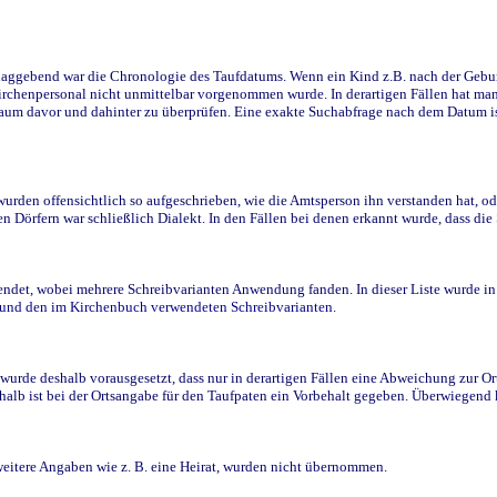
ggebend war die Chronologie des Taufdatums. Wenn ein Kind z.B. nach der Geburt 
rchenpersonal nicht unmittelbar vorgenommen wurde. In derartigen Fällen hat man d
raum davor und dahinter zu überprüfen. Eine exakte Suchabfrage nach dem Datum i
den offensichtlich so aufgeschrieben, wie die Amtsperson ihn verstanden hat, ode
n Dörfern war schließlich Dialekt. In den Fällen bei denen erkannt wurde, dass di
t, wobei mehrere Schreibvarianten Anwendung fanden. In dieser Liste wurde in de
n und den im Kirchenbuch verwendeten Schreibvarianten.
wurde deshalb vorausgesetzt, dass nur in derartigen Fällen eine Abweichung zur O
eshalb ist bei der Ortsangabe für den Taufpaten ein Vorbehalt gegeben. Überwiegen
weitere Angaben wie z. B. eine Heirat, wurden nicht übernommen.