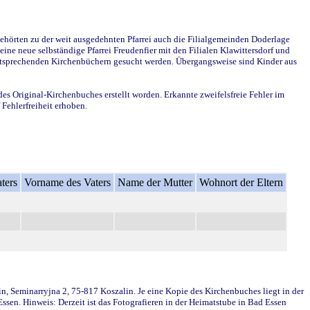
ehörten zu der weit ausgedehnten Pfarrei auch die Filialgemeinden Doderlage
ine neue selbständige Pfarrei Freudenfier mit den Filialen Klawittersdorf und
 entsprechenden Kirchenbüchern gesucht werden. Übergangsweise sind Kinder aus
des Original-Kirchenbuches erstellt worden. Erkannte zweifelsfreie Fehler im
Fehlerfreiheit erhoben.
ters
Vorname des Vaters
Name der Mutter
Wohnort der Eltern
in, Seminarryjna 2, 75-817 Koszalin. Je eine Kopie des Kirchenbuches liegt in der
en. Hinweis: Derzeit ist das Fotografieren in der Heimatstube in Bad Essen