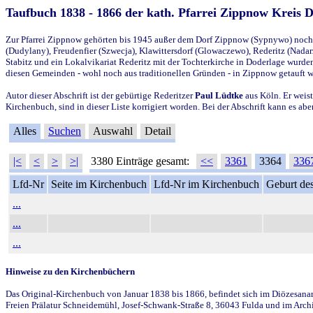
Taufbuch 1838 - 1866 der kath. Pfarrei Zippnow Kreis 
Zur Pfarrei Zippnow gehörten bis 1945 außer dem Dorf Zippnow (Sypnywo) noch d
(Dudylany), Freudenfier (Szwecja), Klawittersdorf (Glowaczewo), Rederitz (Nadarz
Stabitz und ein Lokalvikariat Rederitz mit der Tochterkirche in Doderlage wurd
diesen Gemeinden - wohl noch aus traditionellen Gründen - in Zippnow getauft 
Autor dieser Abschrift ist der gebürtige Rederitzer
Paul Lüdtke
aus Köln. Er weist
Kirchenbuch, sind in dieser Liste korrigiert worden. Bei der Abschrift kann es 
Alles
Suchen
Auswahl
Detail
|<
<
>
>|
3380 Einträge gesamt:
<<
3361
3364
336
Lfd-Nr
Seite im Kirchenbuch
Lfd-Nr im Kirchenbuch
Geburt des
...
...
...
Hinweise zu den Kirchenbüchern
Das Original-Kirchenbuch von Januar 1838 bis 1866, befindet sich im Diözesanarch
Freien Prälatur Schneidemühl, Josef-Schwank-Straße 8, 36043 Fulda und im Archi