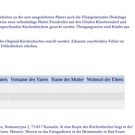
ehörten zu der weit ausgedehnten Pfarrei auch die Filialgemeinden Doderlage
ine neue selbständige Pfarrei Freudenfier mit den Filialen Klawittersdorf und
 entsprechenden Kirchenbüchern gesucht werden. Übergangsweise sind Kinder aus
des Original-Kirchenbuches erstellt worden. Erkannte zweifelsfreie Fehler im
Fehlerfreiheit erhoben.
ters
Vorname des Vaters
Name der Mutter
Wohnort der Eltern
in, Seminarryjna 2, 75-817 Koszalin. Je eine Kopie des Kirchenbuches liegt in der
en. Hinweis: Derzeit ist das Fotografieren in der Heimatstube in Bad Essen