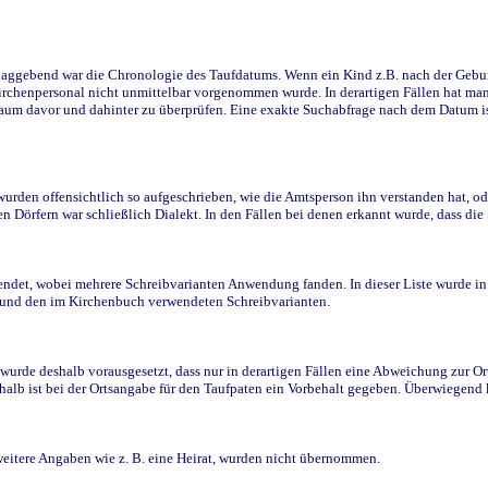
ggebend war die Chronologie des Taufdatums. Wenn ein Kind z.B. nach der Geburt 
rchenpersonal nicht unmittelbar vorgenommen wurde. In derartigen Fällen hat man d
raum davor und dahinter zu überprüfen. Eine exakte Suchabfrage nach dem Datum i
den offensichtlich so aufgeschrieben, wie die Amtsperson ihn verstanden hat, ode
n Dörfern war schließlich Dialekt. In den Fällen bei denen erkannt wurde, dass di
t, wobei mehrere Schreibvarianten Anwendung fanden. In dieser Liste wurde in de
n und den im Kirchenbuch verwendeten Schreibvarianten.
wurde deshalb vorausgesetzt, dass nur in derartigen Fällen eine Abweichung zur O
eshalb ist bei der Ortsangabe für den Taufpaten ein Vorbehalt gegeben. Überwiegen
weitere Angaben wie z. B. eine Heirat, wurden nicht übernommen.