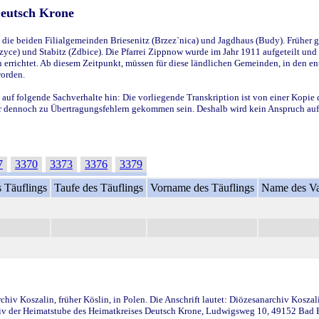
Deutsch Krone
ie beiden Filialgemeinden Briesenitz (Brzez`nica) und Jagdhaus (Budy). Früher g
yce) und Stabitz (Zdbice). Die Pfarrei Zippnow wurde im Jahr 1911 aufgeteilt und e
en errichtet. Ab diesem Zeitpunkt, müssen für diese ländlichen Gemeinden, in den
worden.
 auf folgende Sachverhalte hin: Die vorliegende Transkription ist von einer Kopie 
aber dennoch zu Übertragungsfehlern gekommen sein. Deshalb wird kein Anspruch auf 
7
3370
3373
3376
3379
 Täuflings
Taufe des Täuflings
Vorname des Täuflings
Name des Va
iv Koszalin, früher Köslin, in Polen. Die Anschrift lautet: Diözesanarchiv Koszal
v der Heimatstube des Heimatkreises Deutsch Krone, Ludwigsweg 10, 49152 Bad Ess