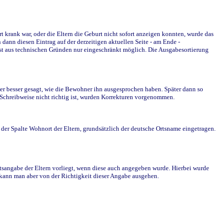
krank war, oder die Eltern die Geburt nicht sofort anzeigen konnten, wurde das
ann diesen Eintrag auf der derzeitigen aktuellen Seite - am Ende -
st aus technischen Gründen nur eingeschränkt möglich. Die Ausgabesortierung
r besser gesagt, wie die Bewohner ihn ausgesprochen haben. Später dann so
e Schreibweise nicht richtig ist, wurden Korrekturen vorgenommen.
r Spalte Wohnort der Eltern, grundsätzlich der deutsche Ortsname eingetragen.
rtsangabe der Eltern vorliegt, wenn diese auch angegeben wurde. Hierbei wurde
d kann man aber von der Richtigkeit dieser Angabe ausgehen.