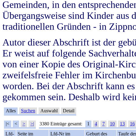
Gemeinden, in den entsprechende
Übergangsweise sind Kinder aus 
traditionellen Gründen - in Zippn
Autor dieser Abschrift ist der geb
Er weist auf folgende Sachverhalte
von einer Kopie des Original-Kirc
zweifelsfreie Fehler im Kirchenbuc
worden. Bei der Abschrift kann e
gekommen sein. Deshalb wird kein
Alles
Suchen
Auswahl
Detail
|<
<
>
>|
3380 Einträge gesamt:
1
4
7
10
13
16
Lfd-
Seite im
Lfd-Nr im
Geburt des
Taufe de