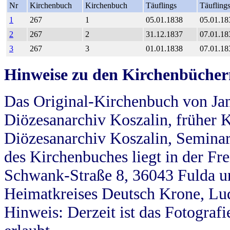
Nr
Kirchenbuch
Kirchenbuch
Täuflings
Täufling
1
267
1
05.01.1838
05.01.18
2
267
2
31.12.1837
07.01.18
3
267
3
01.01.1838
07.01.18
Hinweise zu den Kirchenbücher
Das Original-Kirchenbuch von Jan
Diözesanarchiv Koszalin, früher Kö
Diözesanarchiv Koszalin, Seminar
des Kirchenbuches liegt in der Fr
Schwank-Straße 8, 36043 Fulda u
Heimatkreises Deutsch Krone, Lu
Hinweis: Derzeit ist das Fotograf