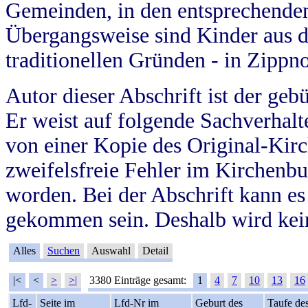
Gemeinden, in den entsprechende
Übergangsweise sind Kinder aus 
traditionellen Gründen - in Zippn
Autor dieser Abschrift ist der geb
Er weist auf folgende Sachverhalte
von einer Kopie des Original-Kirc
zweifelsfreie Fehler im Kirchenbuc
worden. Bei der Abschrift kann e
gekommen sein. Deshalb wird kein
Alles
Suchen
Auswahl
Detail
|<
<
>
>|
3380 Einträge gesamt:
1
4
7
10
13
16
Lfd-
Seite im
Lfd-Nr im
Geburt des
Taufe de