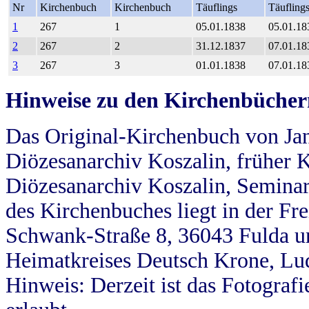
Nr
Kirchenbuch
Kirchenbuch
Täuflings
Täufling
1
267
1
05.01.1838
05.01.18
2
267
2
31.12.1837
07.01.18
3
267
3
01.01.1838
07.01.18
Hinweise zu den Kirchenbücher
Das Original-Kirchenbuch von Jan
Diözesanarchiv Koszalin, früher Kö
Diözesanarchiv Koszalin, Seminar
des Kirchenbuches liegt in der Fr
Schwank-Straße 8, 36043 Fulda u
Heimatkreises Deutsch Krone, Lu
Hinweis: Derzeit ist das Fotograf