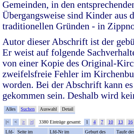
Gemeinden, in den entsprechende
Übergangsweise sind Kinder aus 
traditionellen Gründen - in Zippn
Autor dieser Abschrift ist der geb
Er weist auf folgende Sachverhalte
von einer Kopie des Original-Kirc
zweifelsfreie Fehler im Kirchenbuc
worden. Bei der Abschrift kann e
gekommen sein. Deshalb wird kein
Alles
Suchen
Auswahl
Detail
|<
<
>
>|
3380 Einträge gesamt:
1
4
7
10
13
16
Lfd-
Seite im
Lfd-Nr im
Geburt des
Taufe de