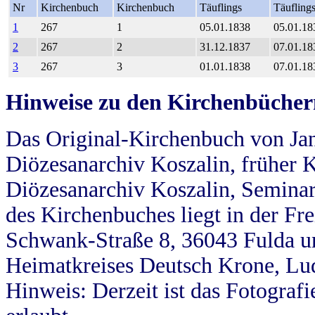
Nr
Kirchenbuch
Kirchenbuch
Täuflings
Täufling
1
267
1
05.01.1838
05.01.18
2
267
2
31.12.1837
07.01.18
3
267
3
01.01.1838
07.01.18
Hinweise zu den Kirchenbücher
Das Original-Kirchenbuch von Jan
Diözesanarchiv Koszalin, früher Kö
Diözesanarchiv Koszalin, Seminar
des Kirchenbuches liegt in der Fr
Schwank-Straße 8, 36043 Fulda u
Heimatkreises Deutsch Krone, Lu
Hinweis: Derzeit ist das Fotograf