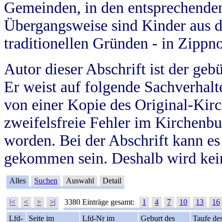
Gemeinden, in den entsprechende
Übergangsweise sind Kinder aus 
traditionellen Gründen - in Zippn
Autor dieser Abschrift ist der geb
Er weist auf folgende Sachverhalte
von einer Kopie des Original-Kirc
zweifelsfreie Fehler im Kirchenbuc
worden. Bei der Abschrift kann e
gekommen sein. Deshalb wird kein
Alles
Suchen
Auswahl
Detail
|<
<
>
>|
3380 Einträge gesamt:
1
4
7
10
13
16
Lfd-
Seite im
Lfd-Nr im
Geburt des
Taufe de