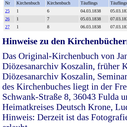
Nr
Kirchenbuch
Kirchenbuch
Täuflings
Täufling
25
1
6
04.03.1838
05.03.18
26
1
7
05.03.1838
07.03.18
27
1
8
06.03.1838
07.03.18
Hinweise zu den Kirchenbücher
Das Original-Kirchenbuch von Jan
Diözesanarchiv Koszalin, früher Kö
Diözesanarchiv Koszalin, Seminar
des Kirchenbuches liegt in der Fr
Schwank-Straße 8, 36043 Fulda u
Heimatkreises Deutsch Krone, Lu
Hinweis: Derzeit ist das Fotograf