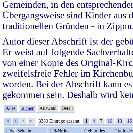
Gemeinden, in den entsprechende
Übergangsweise sind Kinder aus 
traditionellen Gründen - in Zippn
Autor dieser Abschrift ist der geb
Er weist auf folgende Sachverhalte
von einer Kopie des Original-Kirc
zweifelsfreie Fehler im Kirchenbuc
worden. Bei der Abschrift kann e
gekommen sein. Deshalb wird kein
Alles
Suchen
Auswahl
Detail
|<
<
>
>|
3380 Einträge gesamt:
1
4
7
10
13
16
Lfd-
Seite im
Lfd-Nr im
Geburt des
Taufe de