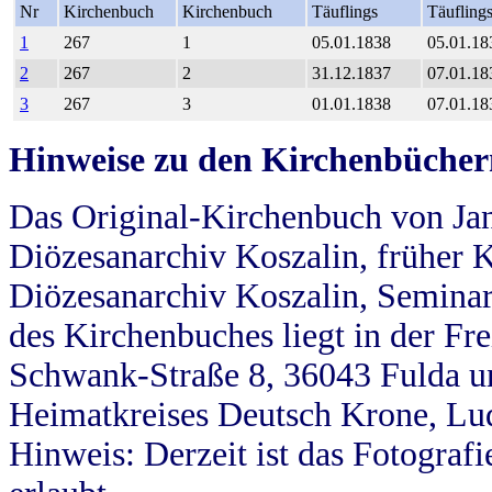
Nr
Kirchenbuch
Kirchenbuch
Täuflings
Täufling
1
267
1
05.01.1838
05.01.18
2
267
2
31.12.1837
07.01.18
3
267
3
01.01.1838
07.01.18
Hinweise zu den Kirchenbücher
Das Original-Kirchenbuch von Jan
Diözesanarchiv Koszalin, früher Kö
Diözesanarchiv Koszalin, Seminar
des Kirchenbuches liegt in der Fr
Schwank-Straße 8, 36043 Fulda u
Heimatkreises Deutsch Krone, Lu
Hinweis: Derzeit ist das Fotograf