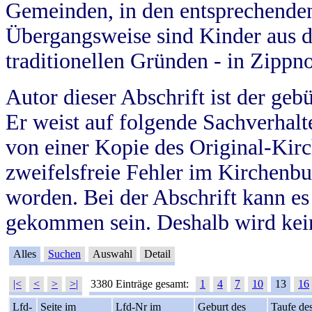
Gemeinden, in den entsprechende
Übergangsweise sind Kinder aus 
traditionellen Gründen - in Zippn
Autor dieser Abschrift ist der geb
Er weist auf folgende Sachverhalte
von einer Kopie des Original-Kirc
zweifelsfreie Fehler im Kirchenbuc
worden. Bei der Abschrift kann e
gekommen sein. Deshalb wird kein
Alles
Suchen
Auswahl
Detail
|<
<
>
>|
3380 Einträge gesamt:
1
4
7
10
13
16
Lfd-
Seite im
Lfd-Nr im
Geburt des
Taufe de