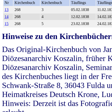
Nr
Kirchenbuch
Kirchenbuch
Täuflings
Täufling
13
268
3
05.02.1838
11.02.18
14
268
4
12.02.1838
14.02.18
15
268
5
23.02.1838
24.02.18
Hinweise zu den Kirchenbücher
Das Original-Kirchenbuch von Jan
Diözesanarchiv Koszalin, früher Kö
Diözesanarchiv Koszalin, Seminar
des Kirchenbuches liegt in der Fr
Schwank-Straße 8, 36043 Fulda u
Heimatkreises Deutsch Krone, Lu
Hinweis: Derzeit ist das Fotograf