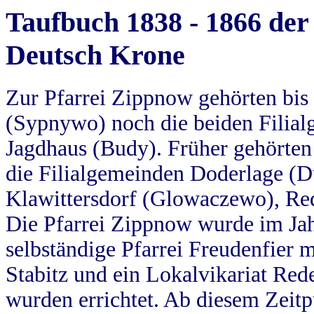
Taufbuch 1838 - 1866 der
Deutsch Krone
Zur Pfarrei Zippnow gehörten bi
(Sypnywo) noch die beiden Filial
Jagdhaus (Budy). Früher gehörten 
die Filialgemeinden Doderlage (D
Klawittersdorf (Glowaczewo), Red
Die Pfarrei Zippnow wurde im Jah
selbständige Pfarrei Freudenfier m
Stabitz und ein Lokalvikariat Red
wurden errichtet. Ab diesem Zeitp