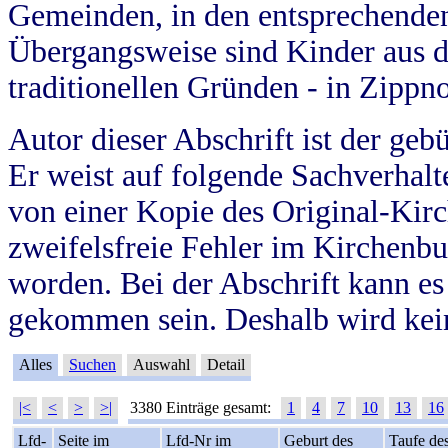
Gemeinden, in den entsprechende
Übergangsweise sind Kinder aus 
traditionellen Gründen - in Zippn
Autor dieser Abschrift ist der geb
Er weist auf folgende Sachverhalte
von einer Kopie des Original-Kirc
zweifelsfreie Fehler im Kirchenbuc
worden. Bei der Abschrift kann e
gekommen sein. Deshalb wird kein
Alles
Suchen
Auswahl
Detail
|<
<
>
>|
3380 Einträge gesamt:
1
4
7
10
13
16
Lfd-
Seite im
Lfd-Nr im
Geburt des
Taufe de