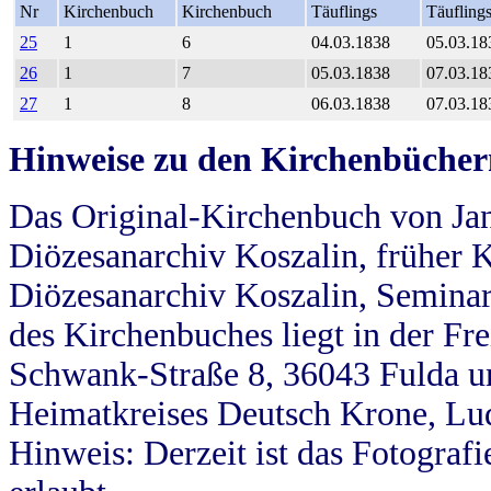
Nr
Kirchenbuch
Kirchenbuch
Täuflings
Täufling
25
1
6
04.03.1838
05.03.18
26
1
7
05.03.1838
07.03.18
27
1
8
06.03.1838
07.03.18
Hinweise zu den Kirchenbücher
Das Original-Kirchenbuch von Jan
Diözesanarchiv Koszalin, früher Kö
Diözesanarchiv Koszalin, Seminar
des Kirchenbuches liegt in der Fr
Schwank-Straße 8, 36043 Fulda u
Heimatkreises Deutsch Krone, Lu
Hinweis: Derzeit ist das Fotograf