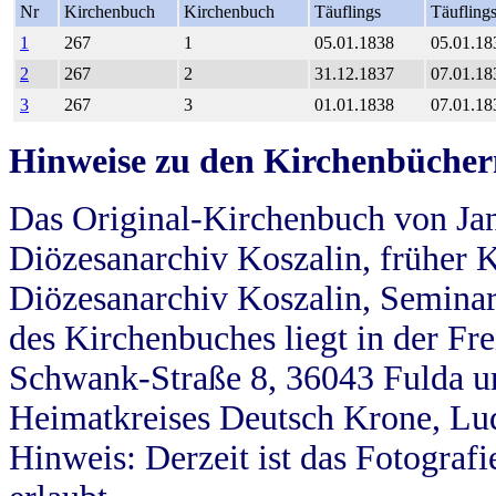
Nr
Kirchenbuch
Kirchenbuch
Täuflings
Täufling
1
267
1
05.01.1838
05.01.18
2
267
2
31.12.1837
07.01.18
3
267
3
01.01.1838
07.01.18
Hinweise zu den Kirchenbücher
Das Original-Kirchenbuch von Jan
Diözesanarchiv Koszalin, früher Kö
Diözesanarchiv Koszalin, Seminar
des Kirchenbuches liegt in der Fr
Schwank-Straße 8, 36043 Fulda u
Heimatkreises Deutsch Krone, Lu
Hinweis: Derzeit ist das Fotograf