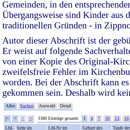
Gemeinden, in den entsprechende
Übergangsweise sind Kinder aus 
traditionellen Gründen - in Zippn
Autor dieser Abschrift ist der geb
Er weist auf folgende Sachverhalte
von einer Kopie des Original-Kirc
zweifelsfreie Fehler im Kirchenbuc
worden. Bei der Abschrift kann e
gekommen sein. Deshalb wird kein
Alles
Suchen
Auswahl
Detail
|<
<
>
>|
3380 Einträge gesamt:
1
4
7
10
13
16
Lfd-
Seite im
Lfd-Nr im
Geburt des
Taufe de