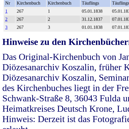
Nr
Kirchenbuch
Kirchenbuch
Täuflings
Täufling
1
267
1
05.01.1838
05.01.18
2
267
2
31.12.1837
07.01.18
3
267
3
01.01.1838
07.01.18
Hinweise zu den Kirchenbücher
Das Original-Kirchenbuch von Jan
Diözesanarchiv Koszalin, früher Kö
Diözesanarchiv Koszalin, Seminar
des Kirchenbuches liegt in der Fr
Schwank-Straße 8, 36043 Fulda u
Heimatkreises Deutsch Krone, Lu
Hinweis: Derzeit ist das Fotograf