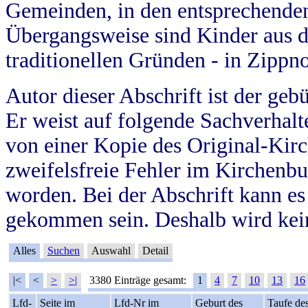
Gemeinden, in den entsprechende
Übergangsweise sind Kinder aus 
traditionellen Gründen - in Zippn
Autor dieser Abschrift ist der geb
Er weist auf folgende Sachverhalte
von einer Kopie des Original-Kirc
zweifelsfreie Fehler im Kirchenbuc
worden. Bei der Abschrift kann e
gekommen sein. Deshalb wird kein
Alles
Suchen
Auswahl
Detail
|<
<
>
>|
3380 Einträge gesamt:
1
4
7
10
13
16
Lfd-
Seite im
Lfd-Nr im
Geburt des
Taufe de