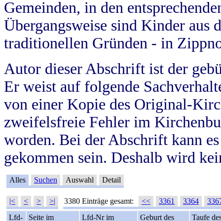
Gemeinden, in den entsprechende
Übergangsweise sind Kinder aus 
traditionellen Gründen - in Zippn
Autor dieser Abschrift ist der geb
Er weist auf folgende Sachverhalte
von einer Kopie des Original-Kirc
zweifelsfreie Fehler im Kirchenbuc
worden. Bei der Abschrift kann e
gekommen sein. Deshalb wird kein
Alles
Suchen
Auswahl
Detail
|<
<
>
>|
3380 Einträge gesamt:
<<
3361
3364
336
Lfd-
Seite im
Lfd-Nr im
Geburt des
Taufe de