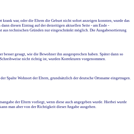
krank war, oder die Eltern die Geburt nicht sofort anzeigen konnten, wurde das
ann diesen Eintrag auf der derzeitigen aktuellen Seite - am Ende -
st aus technischen Gründen nur eingeschränkt möglich. Die Ausgabesortierung
r besser gesagt, wie die Bewohner ihn ausgesprochen haben. Später dann so
e Schreibweise nicht richtig ist, wurden Korrekturen vorgenommen.
r Spalte Wohnort der Eltern, grundsätzlich der deutsche Ortsname eingetragen.
rtsangabe der Eltern vorliegt, wenn diese auch angegeben wurde. Hierbei wurde
d kann man aber von der Richtigkeit dieser Angabe ausgehen.