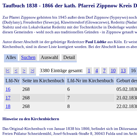
Taufbuch 1838 - 1866 der kath. Pfarrei Zippnow Kreis 
Zur Pfarrei Zippnow gehörten bis 1945 außer dem Dorf Zippnow (Sypnywo) noch d
(Dudylany), Freudenfier (Szwecja), Klawittersdorf (Glowaczewo), Rederitz (Nadarz
Stabitz und ein Lokalvikariat Rederitz mit der Tochterkirche in Doderlage wurd
diesen Gemeinden - wohl noch aus traditionellen Gründen - in Zippnow getauft 
Autor dieser Abschrift ist der gebürtige Rederitzer
Paul Lüdtke
aus Köln. Er weist
Kirchenbuch, sind in dieser Liste korrigiert worden. Bei der Abschrift kann es 
Alles
Suchen
Auswahl
Detail
|<
<
>
>|
3380 Einträge gesamt:
1
4
7
10
13
16
Lfd-Nr
Seite im Kirchenbuch
Lfd-Nr im Kirchenbuch
Geburt des
16
268
6
05.02.183
17
268
7
21.02.183
18
268
8
22.02.183
Hinweise zu den Kirchenbüchern
Das Original-Kirchenbuch von Januar 1838 bis 1866, befindet sich im Diözesanarch
Freien Prälatur Schneidemühl, Josef-Schwank-Straße 8, 36043 Fulda und im Archi