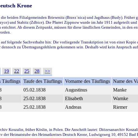
Deutsch Krone
ie beiden Filialgemeinden Briesenitz (Brzez`nica) und Jagdhaus (Budy). Früher g
yce) und Stabitz (Zdbice). Die Pfarrei Zippnow wurde im Jahr 1911 aufgeteilt und e
en errichtet. Ab diesem Zeitpunkt, müssen für diese ländlichen Gemeinden, in den
worden.
 auf folgende Sachverhalte hin: Die vorliegende Transkription ist von einer Kopie 
aber dennoch zu Übertragungsfehlern gekommen sein. Deshalb wird kein Anspruch auf 
19
22
25
28
>>
 Täuflings
Taufe des Täuflings
Vorname des Täuflings
Name des Va
8
05.02.1838
Augustinus
Manke
8
25.02.1838
Elisabeth
Warnke
8
25.02.1838
Andreas
Riemer
iv Koszalin, früher Köslin, in Polen. Die Anschrift lautet: Diözesanarchiv Koszal
v der Heimatstube des Heimatkreises Deutsch Krone, Ludwigsweg 10, 49152 Bad Ess