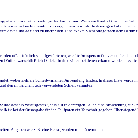
ggebend war die Chronologie des Taufdatums. Wenn ein Kind z.B. nach der Geburt 
rchenpersonal nicht unmittelbar vorgenommen wurde. In derartigen Fällen hat man d
raum davor und dahinter zu überprüfen. Eine exakte Suchabfrage nach dem Datum i
den offensichtlich so aufgeschrieben, wie die Amtsperson ihn verstanden hat, ode
n Dörfern war schließlich Dialekt. In den Fällen bei denen erkannt wurde, dass di
t, wobei mehrere Schreibvarianten Anwendung fanden. In dieser Liste wurde in de
n und den im Kirchenbuch verwendeten Schreibvarianten.
wurde deshalb vorausgesetzt, dass nur in derartigen Fällen eine Abweichung zur O
eshalb ist bei der Ortsangabe für den Taufpaten ein Vorbehalt gegeben. Überwiegen
weitere Angaben wie z. B. eine Heirat, wurden nicht übernommen.