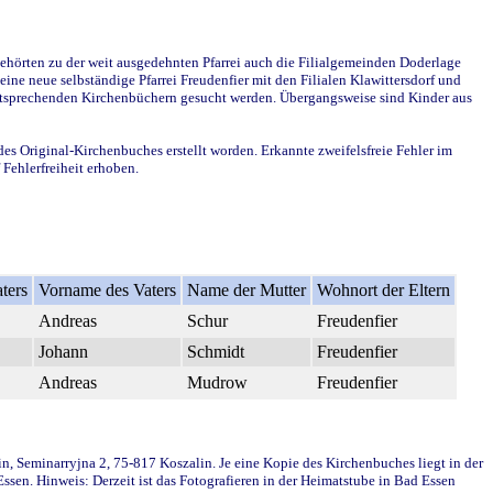
ehörten zu der weit ausgedehnten Pfarrei auch die Filialgemeinden Doderlage
ine neue selbständige Pfarrei Freudenfier mit den Filialen Klawittersdorf und
 entsprechenden Kirchenbüchern gesucht werden. Übergangsweise sind Kinder aus
des Original-Kirchenbuches erstellt worden. Erkannte zweifelsfreie Fehler im
Fehlerfreiheit erhoben.
ters
Vorname des Vaters
Name der Mutter
Wohnort der Eltern
Andreas
Schur
Freudenfier
Johann
Schmidt
Freudenfier
Andreas
Mudrow
Freudenfier
in, Seminarryjna 2, 75-817 Koszalin. Je eine Kopie des Kirchenbuches liegt in der
en. Hinweis: Derzeit ist das Fotografieren in der Heimatstube in Bad Essen