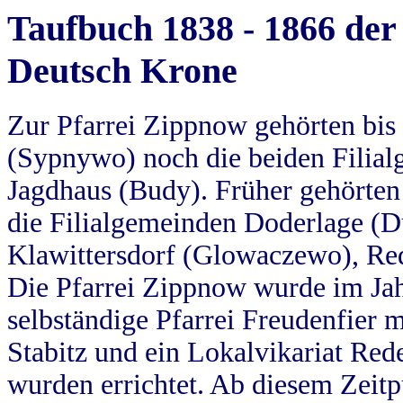
Taufbuch 1838 - 1866 der
Deutsch Krone
Zur Pfarrei Zippnow gehörten bi
(Sypnywo) noch die beiden Filial
Jagdhaus (Budy). Früher gehörten 
die Filialgemeinden Doderlage (D
Klawittersdorf (Glowaczewo), Red
Die Pfarrei Zippnow wurde im Jah
selbständige Pfarrei Freudenfier m
Stabitz und ein Lokalvikariat Red
wurden errichtet. Ab diesem Zeitp