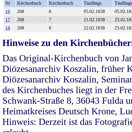
Nr
Kirchenbuch
Kirchenbuch
Täuflings
Täufling
16
268
6
05.02.1838
05.02.18
17
268
7
21.02.1838
25.02.18
18
268
8
22.02.1838
25.02.18
Hinweise zu den Kirchenbücher
Das Original-Kirchenbuch von Jan
Diözesanarchiv Koszalin, früher Kö
Diözesanarchiv Koszalin, Seminar
des Kirchenbuches liegt in der Fr
Schwank-Straße 8, 36043 Fulda u
Heimatkreises Deutsch Krone, Lu
Hinweis: Derzeit ist das Fotograf