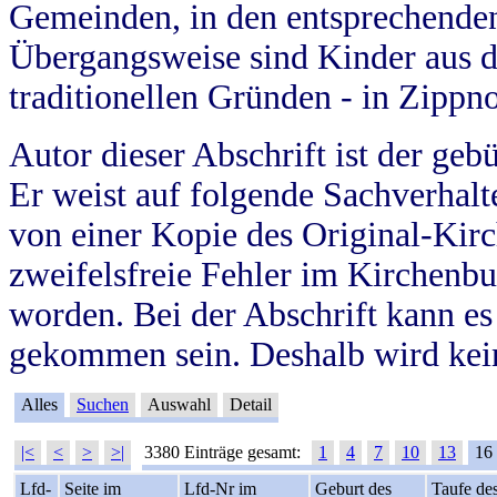
Gemeinden, in den entsprechende
Übergangsweise sind Kinder aus 
traditionellen Gründen - in Zippn
Autor dieser Abschrift ist der geb
Er weist auf folgende Sachverhalte
von einer Kopie des Original-Kirc
zweifelsfreie Fehler im Kirchenbuc
worden. Bei der Abschrift kann e
gekommen sein. Deshalb wird kein
Alles
Suchen
Auswahl
Detail
|<
<
>
>|
3380 Einträge gesamt:
1
4
7
10
13
16
Lfd-
Seite im
Lfd-Nr im
Geburt des
Taufe de