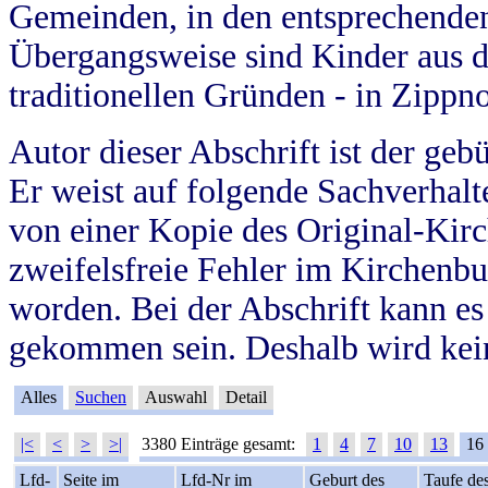
Gemeinden, in den entsprechende
Übergangsweise sind Kinder aus 
traditionellen Gründen - in Zippn
Autor dieser Abschrift ist der geb
Er weist auf folgende Sachverhalte
von einer Kopie des Original-Kirc
zweifelsfreie Fehler im Kirchenbuc
worden. Bei der Abschrift kann e
gekommen sein. Deshalb wird kein
Alles
Suchen
Auswahl
Detail
|<
<
>
>|
3380 Einträge gesamt:
1
4
7
10
13
16
Lfd-
Seite im
Lfd-Nr im
Geburt des
Taufe de