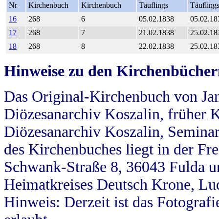
Nr
Kirchenbuch
Kirchenbuch
Täuflings
Täufling
16
268
6
05.02.1838
05.02.18
17
268
7
21.02.1838
25.02.18
18
268
8
22.02.1838
25.02.18
Hinweise zu den Kirchenbücher
Das Original-Kirchenbuch von Jan
Diözesanarchiv Koszalin, früher Kö
Diözesanarchiv Koszalin, Seminar
des Kirchenbuches liegt in der Fr
Schwank-Straße 8, 36043 Fulda u
Heimatkreises Deutsch Krone, Lu
Hinweis: Derzeit ist das Fotograf