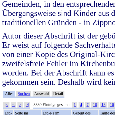
Gemeinden, in den entsprechende
Übergangsweise sind Kinder aus 
traditionellen Gründen - in Zippn
Autor dieser Abschrift ist der geb
Er weist auf folgende Sachverhalte
von einer Kopie des Original-Kirc
zweifelsfreie Fehler im Kirchenbuc
worden. Bei der Abschrift kann e
gekommen sein. Deshalb wird kein
Alles
Suchen
Auswahl
Detail
|<
<
>
>|
3380 Einträge gesamt:
1
4
7
10
13
16
Lfd-
Seite im
Lfd-Nr im
Geburt des
Taufe de