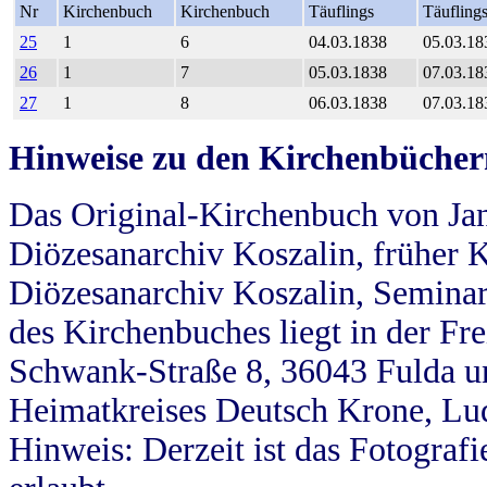
Nr
Kirchenbuch
Kirchenbuch
Täuflings
Täufling
25
1
6
04.03.1838
05.03.18
26
1
7
05.03.1838
07.03.18
27
1
8
06.03.1838
07.03.18
Hinweise zu den Kirchenbücher
Das Original-Kirchenbuch von Jan
Diözesanarchiv Koszalin, früher Kö
Diözesanarchiv Koszalin, Seminar
des Kirchenbuches liegt in der Fr
Schwank-Straße 8, 36043 Fulda u
Heimatkreises Deutsch Krone, Lu
Hinweis: Derzeit ist das Fotograf