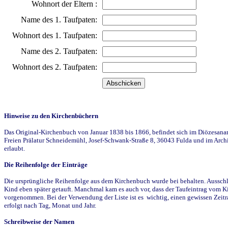
Wohnort der Eltern :
Name des 1. Taufpaten:
Wohnort des 1. Taufpaten:
Name des 2. Taufpaten:
Wohnort des 2. Taufpaten:
Hinweise zu den Kirchenbüchern
Das Original-Kirchenbuch von Januar 1838 bis 1866, befindet sich im Diözesanarch
Freien Prälatur Schneidemühl, Josef-Schwank-Straße 8, 36043 Fulda und im Archi
erlaubt.
Die Reihenfolge der Einträge
Die ursprüngliche Reihenfolge aus dem Kirchenbuch wurde bei behalten. Ausschla
Kind eben später getauft. Manchmal kam es auch vor, dass der Taufeintrag vom Ki
vorgenommen. Bei der Verwendung der Liste ist es wichtig, einen gewissen Zeit
erfolgt nach Tag, Monat und Jahr.
Schreibweise der Namen