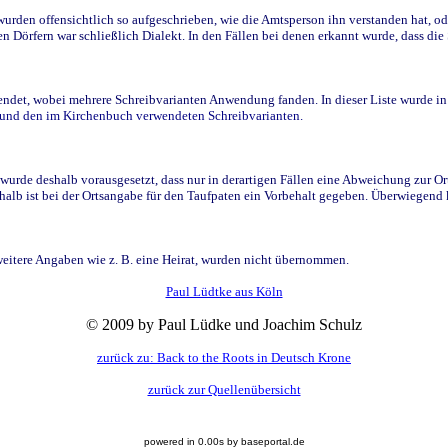
den offensichtlich so aufgeschrieben, wie die Amtsperson ihn verstanden hat, ode
n Dörfern war schließlich Dialekt. In den Fällen bei denen erkannt wurde, dass di
t, wobei mehrere Schreibvarianten Anwendung fanden. In dieser Liste wurde in de
n und den im Kirchenbuch verwendeten Schreibvarianten.
wurde deshalb vorausgesetzt, dass nur in derartigen Fällen eine Abweichung zur O
eshalb ist bei der Ortsangabe für den Taufpaten ein Vorbehalt gegeben. Überwiegen
weitere Angaben wie z. B. eine Heirat, wurden nicht übernommen.
Paul Lüdtke aus Köln
© 2009 by Paul Lüdke und Joachim Schulz
zurück zu: Back to the Roots in Deutsch Krone
zurück zur Quellenübersicht
powered in 0.00s by baseportal.de