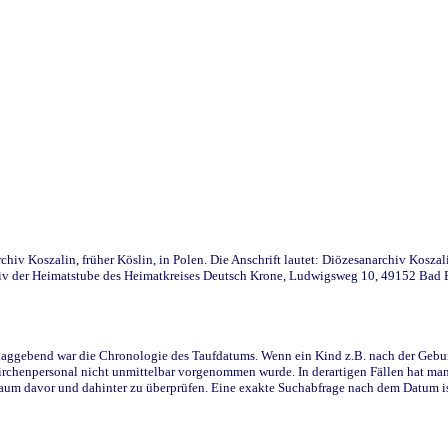
iv Koszalin, früher Köslin, in Polen. Die Anschrift lautet: Diözesanarchiv Koszal
v der Heimatstube des Heimatkreises Deutsch Krone, Ludwigsweg 10, 49152 Bad Ess
ggebend war die Chronologie des Taufdatums. Wenn ein Kind z.B. nach der Geburt 
rchenpersonal nicht unmittelbar vorgenommen wurde. In derartigen Fällen hat man d
raum davor und dahinter zu überprüfen. Eine exakte Suchabfrage nach dem Datum i