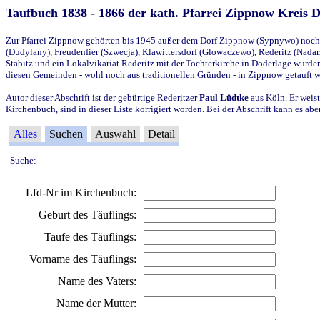
Taufbuch 1838 - 1866 der kath. Pfarrei Zippnow Kreis 
Zur Pfarrei Zippnow gehörten bis 1945 außer dem Dorf Zippnow (Sypnywo) noch d
(Dudylany), Freudenfier (Szwecja), Klawittersdorf (Glowaczewo), Rederitz (Nadarz
Stabitz und ein Lokalvikariat Rederitz mit der Tochterkirche in Doderlage wurd
diesen Gemeinden - wohl noch aus traditionellen Gründen - in Zippnow getauft 
Autor dieser Abschrift ist der gebürtige Rederitzer
Paul Lüdtke
aus Köln. Er weist
Kirchenbuch, sind in dieser Liste korrigiert worden. Bei der Abschrift kann es 
Alles
Suchen
Auswahl
Detail
Suche:
Lfd-Nr im Kirchenbuch:
Geburt des Täuflings:
Taufe des Täuflings:
Vorname des Täuflings:
Name des Vaters:
Name der Mutter: