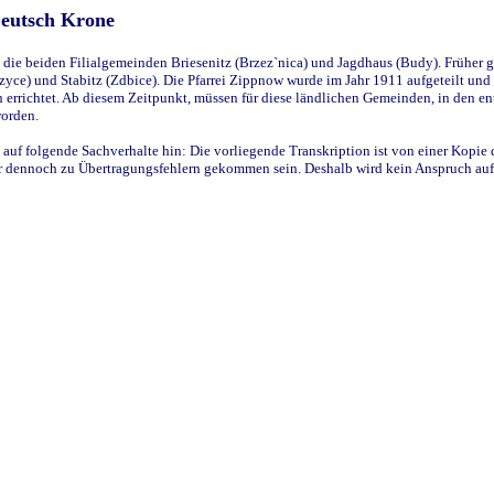
Deutsch Krone
ie beiden Filialgemeinden Briesenitz (Brzez`nica) und Jagdhaus (Budy). Früher g
yce) und Stabitz (Zdbice). Die Pfarrei Zippnow wurde im Jahr 1911 aufgeteilt und e
en errichtet. Ab diesem Zeitpunkt, müssen für diese ländlichen Gemeinden, in den
worden.
 auf folgende Sachverhalte hin: Die vorliegende Transkription ist von einer Kopie 
aber dennoch zu Übertragungsfehlern gekommen sein. Deshalb wird kein Anspruch auf 