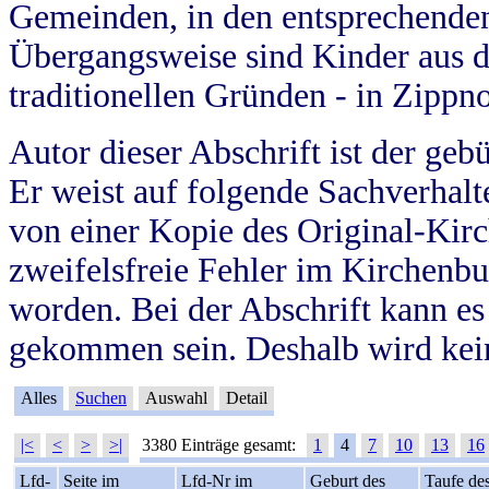
Gemeinden, in den entsprechende
Übergangsweise sind Kinder aus 
traditionellen Gründen - in Zippn
Autor dieser Abschrift ist der geb
Er weist auf folgende Sachverhalte
von einer Kopie des Original-Kirc
zweifelsfreie Fehler im Kirchenbuc
worden. Bei der Abschrift kann e
gekommen sein. Deshalb wird kein
Alles
Suchen
Auswahl
Detail
|<
<
>
>|
3380 Einträge gesamt:
1
4
7
10
13
16
Lfd-
Seite im
Lfd-Nr im
Geburt des
Taufe de