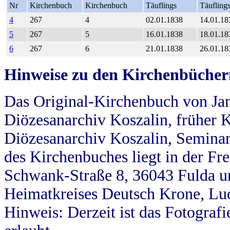
Nr
Kirchenbuch
Kirchenbuch
Täuflings
Täufling
4
267
4
02.01.1838
14.01.18
5
267
5
16.01.1838
18.01.18
6
267
6
21.01.1838
26.01.18
Hinweise zu den Kirchenbücher
Das Original-Kirchenbuch von Jan
Diözesanarchiv Koszalin, früher Kö
Diözesanarchiv Koszalin, Seminar
des Kirchenbuches liegt in der Fr
Schwank-Straße 8, 36043 Fulda u
Heimatkreises Deutsch Krone, Lu
Hinweis: Derzeit ist das Fotograf