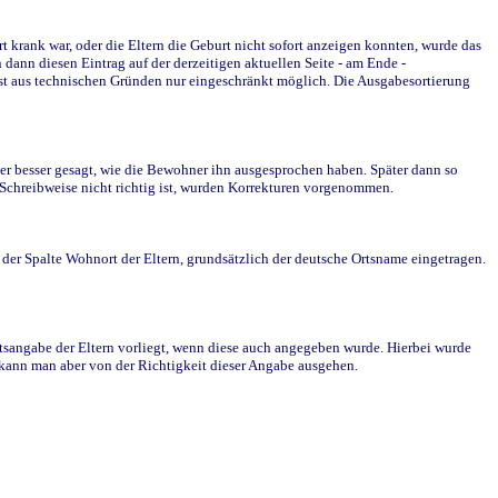
krank war, oder die Eltern die Geburt nicht sofort anzeigen konnten, wurde das
ann diesen Eintrag auf der derzeitigen aktuellen Seite - am Ende -
st aus technischen Gründen nur eingeschränkt möglich. Die Ausgabesortierung
r besser gesagt, wie die Bewohner ihn ausgesprochen haben. Später dann so
e Schreibweise nicht richtig ist, wurden Korrekturen vorgenommen.
r Spalte Wohnort der Eltern, grundsätzlich der deutsche Ortsname eingetragen.
rtsangabe der Eltern vorliegt, wenn diese auch angegeben wurde. Hierbei wurde
d kann man aber von der Richtigkeit dieser Angabe ausgehen.