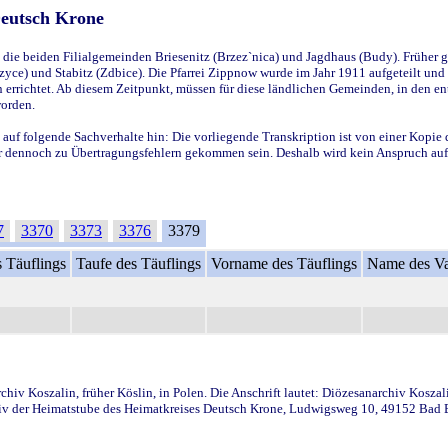
Deutsch Krone
ie beiden Filialgemeinden Briesenitz (Brzez`nica) und Jagdhaus (Budy). Früher g
yce) und Stabitz (Zdbice). Die Pfarrei Zippnow wurde im Jahr 1911 aufgeteilt und e
en errichtet. Ab diesem Zeitpunkt, müssen für diese ländlichen Gemeinden, in den
worden.
 auf folgende Sachverhalte hin: Die vorliegende Transkription ist von einer Kopie 
aber dennoch zu Übertragungsfehlern gekommen sein. Deshalb wird kein Anspruch auf 
7
3370
3373
3376
3379
 Täuflings
Taufe des Täuflings
Vorname des Täuflings
Name des Va
iv Koszalin, früher Köslin, in Polen. Die Anschrift lautet: Diözesanarchiv Koszal
v der Heimatstube des Heimatkreises Deutsch Krone, Ludwigsweg 10, 49152 Bad Ess