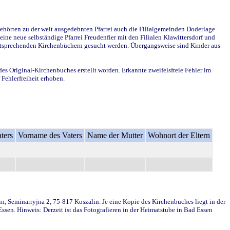
ehörten zu der weit ausgedehnten Pfarrei auch die Filialgemeinden Doderlage
ine neue selbständige Pfarrei Freudenfier mit den Filialen Klawittersdorf und
 entsprechenden Kirchenbüchern gesucht werden. Übergangsweise sind Kinder aus
des Original-Kirchenbuches erstellt worden. Erkannte zweifelsfreie Fehler im
Fehlerfreiheit erhoben.
ters
Vorname des Vaters
Name der Mutter
Wohnort der Eltern
in, Seminarryjna 2, 75-817 Koszalin. Je eine Kopie des Kirchenbuches liegt in der
en. Hinweis: Derzeit ist das Fotografieren in der Heimatstube in Bad Essen