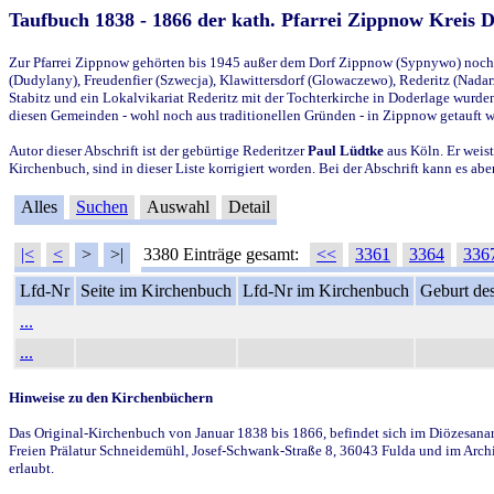
Taufbuch 1838 - 1866 der kath. Pfarrei Zippnow Kreis 
Zur Pfarrei Zippnow gehörten bis 1945 außer dem Dorf Zippnow (Sypnywo) noch d
(Dudylany), Freudenfier (Szwecja), Klawittersdorf (Glowaczewo), Rederitz (Nadarz
Stabitz und ein Lokalvikariat Rederitz mit der Tochterkirche in Doderlage wurd
diesen Gemeinden - wohl noch aus traditionellen Gründen - in Zippnow getauft 
Autor dieser Abschrift ist der gebürtige Rederitzer
Paul Lüdtke
aus Köln. Er weist
Kirchenbuch, sind in dieser Liste korrigiert worden. Bei der Abschrift kann es 
Alles
Suchen
Auswahl
Detail
|<
<
>
>|
3380 Einträge gesamt:
<<
3361
3364
336
Lfd-Nr
Seite im Kirchenbuch
Lfd-Nr im Kirchenbuch
Geburt des
...
...
Hinweise zu den Kirchenbüchern
Das Original-Kirchenbuch von Januar 1838 bis 1866, befindet sich im Diözesanarch
Freien Prälatur Schneidemühl, Josef-Schwank-Straße 8, 36043 Fulda und im Archi
erlaubt.