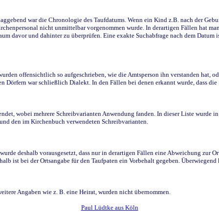
ggebend war die Chronologie des Taufdatums. Wenn ein Kind z.B. nach der Geburt 
rchenpersonal nicht unmittelbar vorgenommen wurde. In derartigen Fällen hat man d
raum davor und dahinter zu überprüfen. Eine exakte Suchabfrage nach dem Datum i
den offensichtlich so aufgeschrieben, wie die Amtsperson ihn verstanden hat, ode
n Dörfern war schließlich Dialekt. In den Fällen bei denen erkannt wurde, dass di
t, wobei mehrere Schreibvarianten Anwendung fanden. In dieser Liste wurde in de
n und den im Kirchenbuch verwendeten Schreibvarianten.
wurde deshalb vorausgesetzt, dass nur in derartigen Fällen eine Abweichung zur O
eshalb ist bei der Ortsangabe für den Taufpaten ein Vorbehalt gegeben. Überwiegen
weitere Angaben wie z. B. eine Heirat, wurden nicht übernommen.
Paul Lüdtke aus Köln