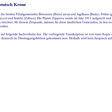
Deutsch Krone
ie beiden Filialgemeinden Briesenitz (Brzez`nica) und Jagdhaus (Budy). Früher g
yce) und Stabitz (Zdbice). Die Pfarrei Zippnow wurde im Jahr 1911 aufgeteilt und e
en errichtet. Ab diesem Zeitpunkt, müssen für diese ländlichen Gemeinden, in den
worden.
 auf folgende Sachverhalte hin: Die vorliegende Transkription ist von einer Kopie 
aber dennoch zu Übertragungsfehlern gekommen sein. Deshalb wird kein Anspruch auf 