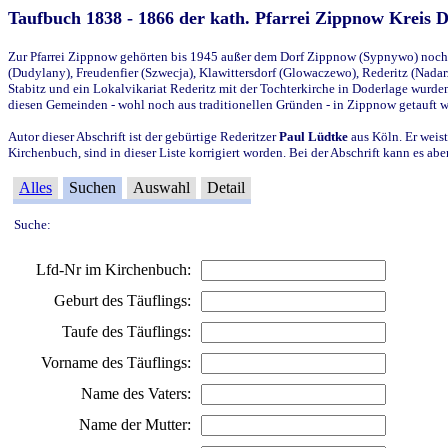
Taufbuch 1838 - 1866 der kath. Pfarrei Zippnow Kreis 
Zur Pfarrei Zippnow gehörten bis 1945 außer dem Dorf Zippnow (Sypnywo) noch d
(Dudylany), Freudenfier (Szwecja), Klawittersdorf (Glowaczewo), Rederitz (Nadarz
Stabitz und ein Lokalvikariat Rederitz mit der Tochterkirche in Doderlage wurd
diesen Gemeinden - wohl noch aus traditionellen Gründen - in Zippnow getauft 
Autor dieser Abschrift ist der gebürtige Rederitzer
Paul Lüdtke
aus Köln. Er weist
Kirchenbuch, sind in dieser Liste korrigiert worden. Bei der Abschrift kann es 
Alles
Suchen
Auswahl
Detail
Suche:
Lfd-Nr im Kirchenbuch:
Geburt des Täuflings:
Taufe des Täuflings:
Vorname des Täuflings:
Name des Vaters:
Name der Mutter: