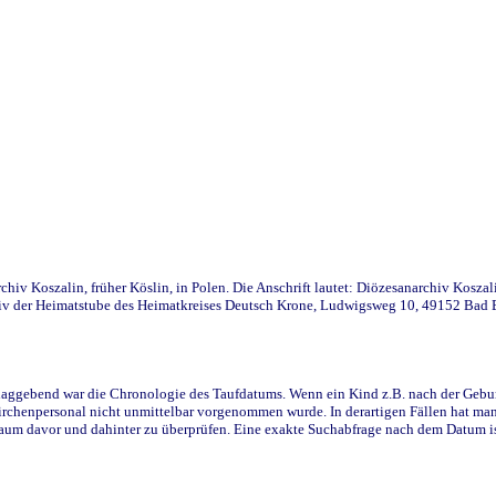
iv Koszalin, früher Köslin, in Polen. Die Anschrift lautet: Diözesanarchiv Koszal
v der Heimatstube des Heimatkreises Deutsch Krone, Ludwigsweg 10, 49152 Bad Ess
ggebend war die Chronologie des Taufdatums. Wenn ein Kind z.B. nach der Geburt 
rchenpersonal nicht unmittelbar vorgenommen wurde. In derartigen Fällen hat man d
raum davor und dahinter zu überprüfen. Eine exakte Suchabfrage nach dem Datum i