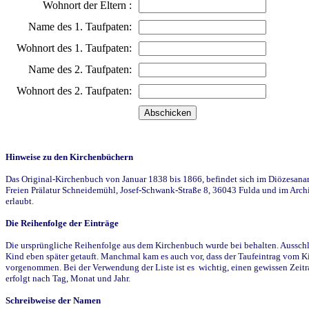
Wohnort der Eltern :
Name des 1. Taufpaten:
Wohnort des 1. Taufpaten:
Name des 2. Taufpaten:
Wohnort des 2. Taufpaten:
Hinweise zu den Kirchenbüchern
Das Original-Kirchenbuch von Januar 1838 bis 1866, befindet sich im Diözesanarch
Freien Prälatur Schneidemühl, Josef-Schwank-Straße 8, 36043 Fulda und im Archi
erlaubt.
Die Reihenfolge der Einträge
Die ursprüngliche Reihenfolge aus dem Kirchenbuch wurde bei behalten. Ausschla
Kind eben später getauft. Manchmal kam es auch vor, dass der Taufeintrag vom Ki
vorgenommen. Bei der Verwendung der Liste ist es wichtig, einen gewissen Zeit
erfolgt nach Tag, Monat und Jahr.
Schreibweise der Namen