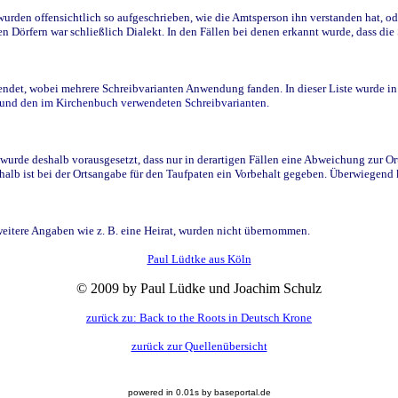
den offensichtlich so aufgeschrieben, wie die Amtsperson ihn verstanden hat, ode
n Dörfern war schließlich Dialekt. In den Fällen bei denen erkannt wurde, dass di
t, wobei mehrere Schreibvarianten Anwendung fanden. In dieser Liste wurde in de
n und den im Kirchenbuch verwendeten Schreibvarianten.
wurde deshalb vorausgesetzt, dass nur in derartigen Fällen eine Abweichung zur O
eshalb ist bei der Ortsangabe für den Taufpaten ein Vorbehalt gegeben. Überwiegen
weitere Angaben wie z. B. eine Heirat, wurden nicht übernommen.
Paul Lüdtke aus Köln
© 2009 by Paul Lüdke und Joachim Schulz
zurück zu: Back to the Roots in Deutsch Krone
zurück zur Quellenübersicht
powered in 0.01s by baseportal.de