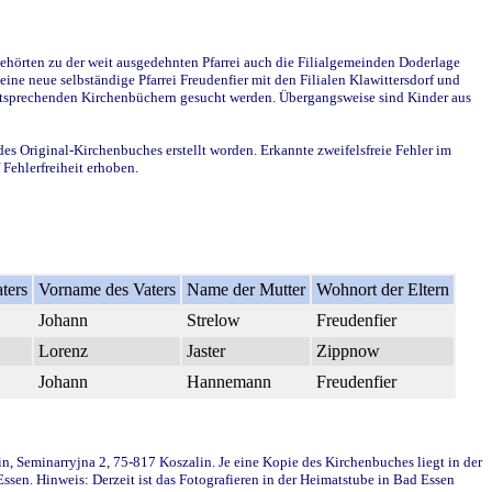
ehörten zu der weit ausgedehnten Pfarrei auch die Filialgemeinden Doderlage
ine neue selbständige Pfarrei Freudenfier mit den Filialen Klawittersdorf und
 entsprechenden Kirchenbüchern gesucht werden. Übergangsweise sind Kinder aus
des Original-Kirchenbuches erstellt worden. Erkannte zweifelsfreie Fehler im
Fehlerfreiheit erhoben.
ters
Vorname des Vaters
Name der Mutter
Wohnort der Eltern
Johann
Strelow
Freudenfier
Lorenz
Jaster
Zippnow
Johann
Hannemann
Freudenfier
in, Seminarryjna 2, 75-817 Koszalin. Je eine Kopie des Kirchenbuches liegt in der
en. Hinweis: Derzeit ist das Fotografieren in der Heimatstube in Bad Essen