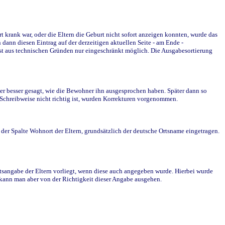
krank war, oder die Eltern die Geburt nicht sofort anzeigen konnten, wurde das
ann diesen Eintrag auf der derzeitigen aktuellen Seite - am Ende -
st aus technischen Gründen nur eingeschränkt möglich. Die Ausgabesortierung
r besser gesagt, wie die Bewohner ihn ausgesprochen haben. Später dann so
e Schreibweise nicht richtig ist, wurden Korrekturen vorgenommen.
r Spalte Wohnort der Eltern, grundsätzlich der deutsche Ortsname eingetragen.
rtsangabe der Eltern vorliegt, wenn diese auch angegeben wurde. Hierbei wurde
d kann man aber von der Richtigkeit dieser Angabe ausgehen.