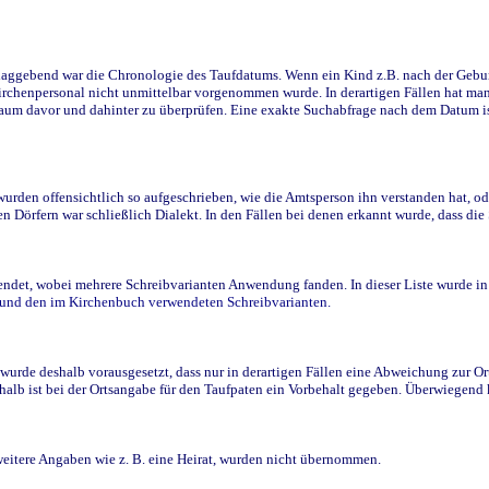
ggebend war die Chronologie des Taufdatums. Wenn ein Kind z.B. nach der Geburt 
rchenpersonal nicht unmittelbar vorgenommen wurde. In derartigen Fällen hat man d
raum davor und dahinter zu überprüfen. Eine exakte Suchabfrage nach dem Datum i
den offensichtlich so aufgeschrieben, wie die Amtsperson ihn verstanden hat, ode
n Dörfern war schließlich Dialekt. In den Fällen bei denen erkannt wurde, dass di
t, wobei mehrere Schreibvarianten Anwendung fanden. In dieser Liste wurde in de
n und den im Kirchenbuch verwendeten Schreibvarianten.
wurde deshalb vorausgesetzt, dass nur in derartigen Fällen eine Abweichung zur O
eshalb ist bei der Ortsangabe für den Taufpaten ein Vorbehalt gegeben. Überwiegen
weitere Angaben wie z. B. eine Heirat, wurden nicht übernommen.