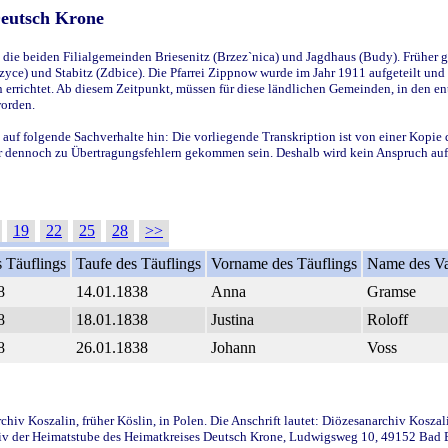
Deutsch Krone
ie beiden Filialgemeinden Briesenitz (Brzez`nica) und Jagdhaus (Budy). Früher g
yce) und Stabitz (Zdbice). Die Pfarrei Zippnow wurde im Jahr 1911 aufgeteilt und e
en errichtet. Ab diesem Zeitpunkt, müssen für diese ländlichen Gemeinden, in den
worden.
 auf folgende Sachverhalte hin: Die vorliegende Transkription ist von einer Kopie 
aber dennoch zu Übertragungsfehlern gekommen sein. Deshalb wird kein Anspruch auf 
19
22
25
28
>>
 Täuflings
Taufe des Täuflings
Vorname des Täuflings
Name des Va
8
14.01.1838
Anna
Gramse
8
18.01.1838
Justina
Roloff
8
26.01.1838
Johann
Voss
iv Koszalin, früher Köslin, in Polen. Die Anschrift lautet: Diözesanarchiv Koszal
v der Heimatstube des Heimatkreises Deutsch Krone, Ludwigsweg 10, 49152 Bad Ess