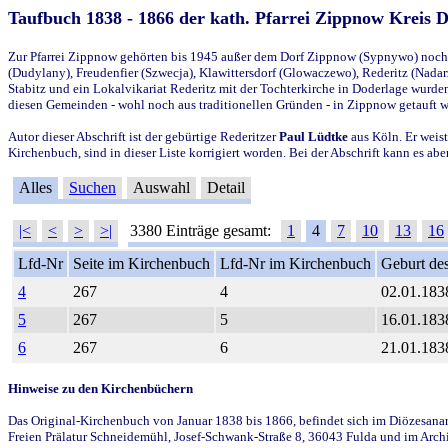
Taufbuch 1838 - 1866 der kath. Pfarrei Zippnow Kreis 
Zur Pfarrei Zippnow gehörten bis 1945 außer dem Dorf Zippnow (Sypnywo) noch d
(Dudylany), Freudenfier (Szwecja), Klawittersdorf (Glowaczewo), Rederitz (Nadarz
Stabitz und ein Lokalvikariat Rederitz mit der Tochterkirche in Doderlage wurd
diesen Gemeinden - wohl noch aus traditionellen Gründen - in Zippnow getauft 
Autor dieser Abschrift ist der gebürtige Rederitzer
Paul Lüdtke
aus Köln. Er weist
Kirchenbuch, sind in dieser Liste korrigiert worden. Bei der Abschrift kann es 
Alles
Suchen
Auswahl
Detail
|<
<
>
>|
3380 Einträge gesamt:
1
4
7
10
13
16
Lfd-Nr
Seite im Kirchenbuch
Lfd-Nr im Kirchenbuch
Geburt des
4
267
4
02.01.183
5
267
5
16.01.183
6
267
6
21.01.183
Hinweise zu den Kirchenbüchern
Das Original-Kirchenbuch von Januar 1838 bis 1866, befindet sich im Diözesanarch
Freien Prälatur Schneidemühl, Josef-Schwank-Straße 8, 36043 Fulda und im Archi