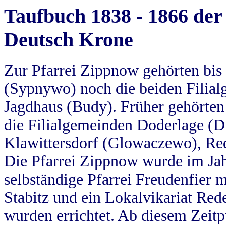
Taufbuch 1838 - 1866 der
Deutsch Krone
Zur Pfarrei Zippnow gehörten bi
(Sypnywo) noch die beiden Filial
Jagdhaus (Budy). Früher gehörten 
die Filialgemeinden Doderlage (D
Klawittersdorf (Glowaczewo), Red
Die Pfarrei Zippnow wurde im Jah
selbständige Pfarrei Freudenfier m
Stabitz und ein Lokalvikariat Red
wurden errichtet. Ab diesem Zeitp