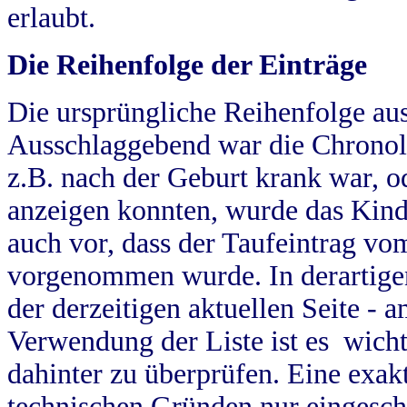
erlaubt.
Die Reihenfolge der Einträge
Die ursprüngliche Reihenfolge au
Ausschlaggebend war die Chronol
z.B. nach der Geburt krank war, od
anzeigen konnten, wurde das Kind
auch vor, dass der Taufeintrag vo
vorgenommen wurde. In derartigen
der derzeitigen aktuellen Seite -
Verwendung der Liste ist es wich
dahinter zu überprüfen. Eine exa
technischen Gründen nur eingesch