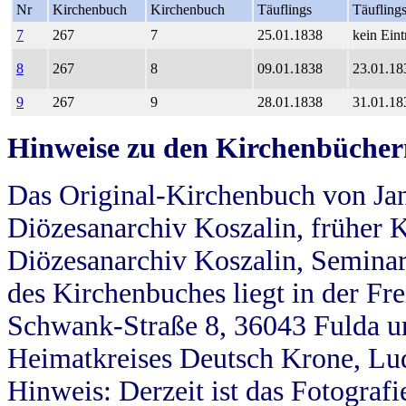
Nr
Kirchenbuch
Kirchenbuch
Täuflings
Täufling
7
267
7
25.01.1838
kein Eint
8
267
8
09.01.1838
23.01.18
9
267
9
28.01.1838
31.01.18
Hinweise zu den Kirchenbücher
Das Original-Kirchenbuch von Jan
Diözesanarchiv Koszalin, früher Kö
Diözesanarchiv Koszalin, Seminar
des Kirchenbuches liegt in der Fr
Schwank-Straße 8, 36043 Fulda u
Heimatkreises Deutsch Krone, Lu
Hinweis: Derzeit ist das Fotograf