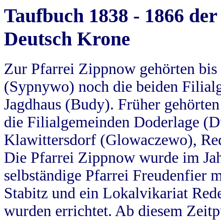
Taufbuch 1838 - 1866 der
Deutsch Krone
Zur Pfarrei Zippnow gehörten bi
(Sypnywo) noch die beiden Filial
Jagdhaus (Budy). Früher gehörten 
die Filialgemeinden Doderlage (D
Klawittersdorf (Glowaczewo), Red
Die Pfarrei Zippnow wurde im Jah
selbständige Pfarrei Freudenfier m
Stabitz und ein Lokalvikariat Red
wurden errichtet. Ab diesem Zeitp