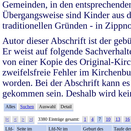
Gemeinden, in den entsprechende
Übergangsweise sind Kinder aus 
traditionellen Gründen - in Zippn
Autor dieser Abschrift ist der geb
Er weist auf folgende Sachverhalte
von einer Kopie des Original-Kirc
zweifelsfreie Fehler im Kirchenbuc
worden. Bei der Abschrift kann e
gekommen sein. Deshalb wird kein
Alles
Suchen
Auswahl
Detail
|<
<
>
>|
3380 Einträge gesamt:
1
4
7
10
13
16
Lfd-
Seite im
Lfd-Nr im
Geburt des
Taufe de