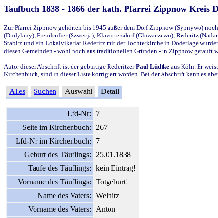
Taufbuch 1838 - 1866 der kath. Pfarrei Zippnow Kreis 
Zur Pfarrei Zippnow gehörten bis 1945 außer dem Dorf Zippnow (Sypnywo) noch d
(Dudylany), Freudenfier (Szwecja), Klawittersdorf (Glowaczewo), Rederitz (Nadarz
Stabitz und ein Lokalvikariat Rederitz mit der Tochterkirche in Doderlage wurd
diesen Gemeinden - wohl noch aus traditionellen Gründen - in Zippnow getauft 
Autor dieser Abschrift ist der gebürtige Rederitzer
Paul Lüdtke
aus Köln. Er weist
Kirchenbuch, sind in dieser Liste korrigiert worden. Bei der Abschrift kann es 
Alles
Suchen
Auswahl
Detail
Lfd-Nr:
7
Seite im Kirchenbuch:
267
Lfd-Nr im Kirchenbuch:
7
Geburt des Täuflings:
25.01.1838
Taufe des Täuflings:
kein Eintrag!
Vorname des Täuflings:
Totgeburt!
Name des Vaters:
Welnitz
Vorname des Vaters:
Anton