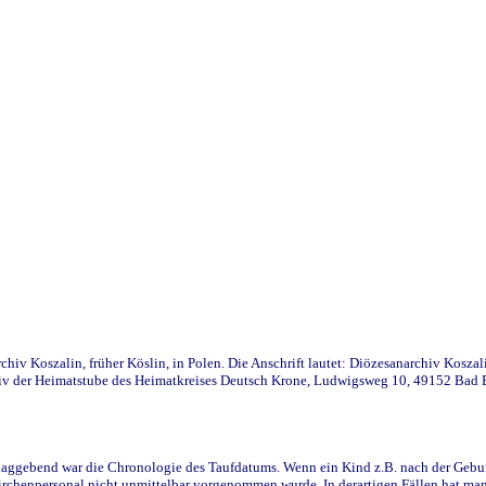
iv Koszalin, früher Köslin, in Polen. Die Anschrift lautet: Diözesanarchiv Koszal
v der Heimatstube des Heimatkreises Deutsch Krone, Ludwigsweg 10, 49152 Bad Ess
ggebend war die Chronologie des Taufdatums. Wenn ein Kind z.B. nach der Geburt 
rchenpersonal nicht unmittelbar vorgenommen wurde. In derartigen Fällen hat man d