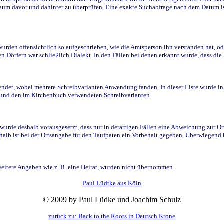
raum davor und dahinter zu überprüfen. Eine exakte Suchabfrage nach dem Datum i
den offensichtlich so aufgeschrieben, wie die Amtsperson ihn verstanden hat, ode
n Dörfern war schließlich Dialekt. In den Fällen bei denen erkannt wurde, dass di
t, wobei mehrere Schreibvarianten Anwendung fanden. In dieser Liste wurde in de
n und den im Kirchenbuch verwendeten Schreibvarianten.
wurde deshalb vorausgesetzt, dass nur in derartigen Fällen eine Abweichung zur O
eshalb ist bei der Ortsangabe für den Taufpaten ein Vorbehalt gegeben. Überwiegen
weitere Angaben wie z. B. eine Heirat, wurden nicht übernommen.
Paul Lüdtke aus Köln
© 2009 by Paul Lüdke und Joachim Schulz
zurück zu: Back to the Roots in Deutsch Krone