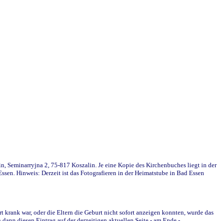
in, Seminarryjna 2, 75-817 Koszalin. Je eine Kopie des Kirchenbuches liegt in der
en. Hinweis: Derzeit ist das Fotografieren in der Heimatstube in Bad Essen
krank war, oder die Eltern die Geburt nicht sofort anzeigen konnten, wurde das
ann diesen Eintrag auf der derzeitigen aktuellen Seite - am Ende -