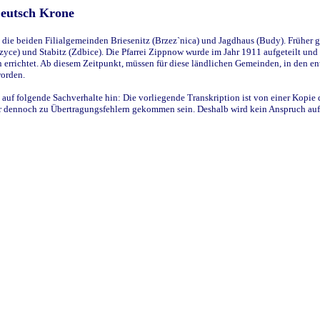
Deutsch Krone
ie beiden Filialgemeinden Briesenitz (Brzez`nica) und Jagdhaus (Budy). Früher g
yce) und Stabitz (Zdbice). Die Pfarrei Zippnow wurde im Jahr 1911 aufgeteilt und e
en errichtet. Ab diesem Zeitpunkt, müssen für diese ländlichen Gemeinden, in den
worden.
 auf folgende Sachverhalte hin: Die vorliegende Transkription ist von einer Kopie 
aber dennoch zu Übertragungsfehlern gekommen sein. Deshalb wird kein Anspruch auf 