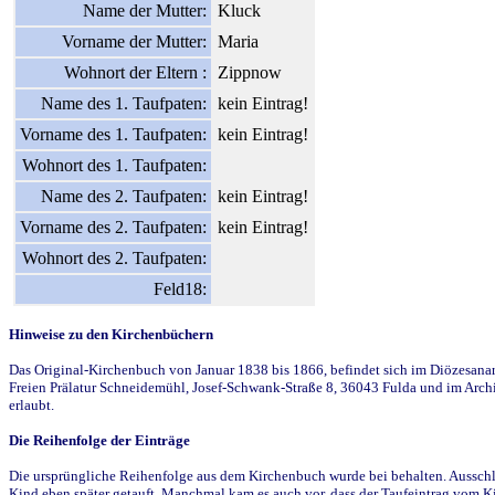
Name der Mutter:
Kluck
Vorname der Mutter:
Maria
Wohnort der Eltern :
Zippnow
Name des 1. Taufpaten:
kein Eintrag!
Vorname des 1. Taufpaten:
kein Eintrag!
Wohnort des 1. Taufpaten:
Name des 2. Taufpaten:
kein Eintrag!
Vorname des 2. Taufpaten:
kein Eintrag!
Wohnort des 2. Taufpaten:
Feld18:
Hinweise zu den Kirchenbüchern
Das Original-Kirchenbuch von Januar 1838 bis 1866, befindet sich im Diözesanarch
Freien Prälatur Schneidemühl, Josef-Schwank-Straße 8, 36043 Fulda und im Archi
erlaubt.
Die Reihenfolge der Einträge
Die ursprüngliche Reihenfolge aus dem Kirchenbuch wurde bei behalten. Ausschla
Kind eben später getauft. Manchmal kam es auch vor, dass der Taufeintrag vom Ki