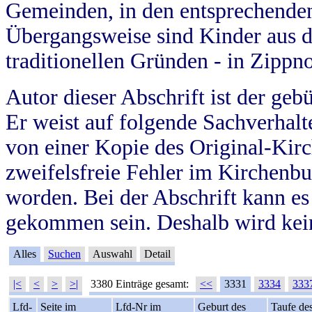
Gemeinden, in den entsprechende
Übergangsweise sind Kinder aus 
traditionellen Gründen - in Zippn
Autor dieser Abschrift ist der geb
Er weist auf folgende Sachverhalte
von einer Kopie des Original-Kirc
zweifelsfreie Fehler im Kirchenbuc
worden. Bei der Abschrift kann e
gekommen sein. Deshalb wird kein
Alles
Suchen
Auswahl
Detail
|<
<
>
>|
3380 Einträge gesamt:
<<
3331
3334
333
Lfd-
Seite im
Lfd-Nr im
Geburt des
Taufe de