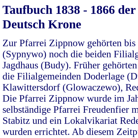
Taufbuch 1838 - 1866 der
Deutsch Krone
Zur Pfarrei Zippnow gehörten bi
(Sypnywo) noch die beiden Filial
Jagdhaus (Budy). Früher gehörten 
die Filialgemeinden Doderlage (D
Klawittersdorf (Glowaczewo), Red
Die Pfarrei Zippnow wurde im Jah
selbständige Pfarrei Freudenfier m
Stabitz und ein Lokalvikariat Red
wurden errichtet. Ab diesem Zeitp