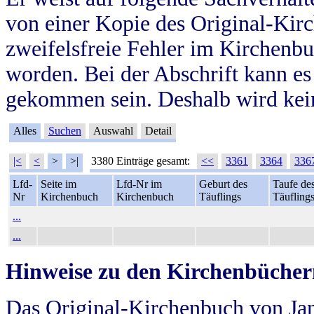
von einer Kopie des Original-Kirc
zweifelsfreie Fehler im Kirchenbuc
worden. Bei der Abschrift kann e
gekommen sein. Deshalb wird kein
Alles
Suchen
Auswahl
Detail
|<
<
>
>|
3380 Einträge gesamt:
<<
3361
3364
336
Lfd-
Seite im
Lfd-Nr im
Geburt des
Taufe de
Nr
Kirchenbuch
Kirchenbuch
Täuflings
Täufling
...
...
Hinweise zu den Kirchenbücher
Das Original-Kirchenbuch von Jan