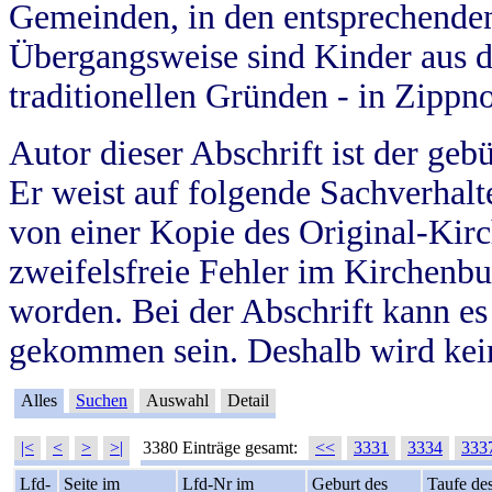
Gemeinden, in den entsprechende
Übergangsweise sind Kinder aus 
traditionellen Gründen - in Zippn
Autor dieser Abschrift ist der geb
Er weist auf folgende Sachverhalte
von einer Kopie des Original-Kirc
zweifelsfreie Fehler im Kirchenbuc
worden. Bei der Abschrift kann e
gekommen sein. Deshalb wird kein
Alles
Suchen
Auswahl
Detail
|<
<
>
>|
3380 Einträge gesamt:
<<
3331
3334
333
Lfd-
Seite im
Lfd-Nr im
Geburt des
Taufe de