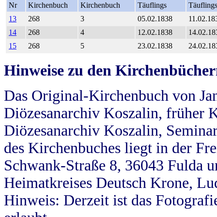
Nr
Kirchenbuch
Kirchenbuch
Täuflings
Täufling
13
268
3
05.02.1838
11.02.18
14
268
4
12.02.1838
14.02.18
15
268
5
23.02.1838
24.02.18
Hinweise zu den Kirchenbücher
Das Original-Kirchenbuch von Jan
Diözesanarchiv Koszalin, früher Kö
Diözesanarchiv Koszalin, Seminar
des Kirchenbuches liegt in der Fr
Schwank-Straße 8, 36043 Fulda u
Heimatkreises Deutsch Krone, Lu
Hinweis: Derzeit ist das Fotograf