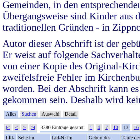
Gemeinden, in den entsprechende
Übergangsweise sind Kinder aus 
traditionellen Gründen - in Zippn
Autor dieser Abschrift ist der geb
Er weist auf folgende Sachverhalte
von einer Kopie des Original-Kirc
zweifelsfreie Fehler im Kirchenbuc
worden. Bei der Abschrift kann e
gekommen sein. Deshalb wird kein
Alles
Suchen
Auswahl
Detail
|<
<
>
>|
3380 Einträge gesamt:
1
4
7
10
13
16
Lfd-
Seite im
Lfd-Nr im
Geburt des
Taufe de