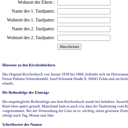
Wohnort der Eltern :
Name des 1. Taufpaten:
Wohnort des 1. Taufpaten:
Name des 2. Taufpaten:
Wohnort des 2. Taufpaten:
Hinweise zu den Kirchenbüchern
Das Original-Kirchenbuch von Januar 1838 bis 1866, befindet sich im Diözesanarch
Freien Prälatur Schneidemühl, Josef-Schwank-Straße 8, 36043 Fulda und im Archi
erlaubt.
Die Reihenfolge der Einträge
Die ursprüngliche Reihenfolge aus dem Kirchenbuch wurde bei behalten. Ausschla
Kind eben später getauft. Manchmal kam es auch vor, dass der Taufeintrag vom Ki
vorgenommen. Bei der Verwendung der Liste ist es wichtig, einen gewissen Zeit
erfolgt nach Tag, Monat und Jahr.
Schreibweise der Namen