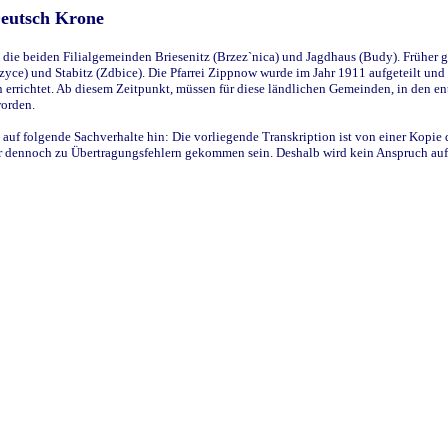
Deutsch Krone
ie beiden Filialgemeinden Briesenitz (Brzez`nica) und Jagdhaus (Budy). Früher g
yce) und Stabitz (Zdbice). Die Pfarrei Zippnow wurde im Jahr 1911 aufgeteilt und e
en errichtet. Ab diesem Zeitpunkt, müssen für diese ländlichen Gemeinden, in den
worden.
 auf folgende Sachverhalte hin: Die vorliegende Transkription ist von einer Kopie 
aber dennoch zu Übertragungsfehlern gekommen sein. Deshalb wird kein Anspruch auf 