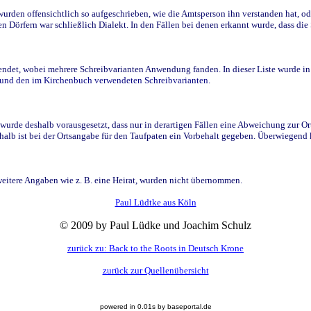
den offensichtlich so aufgeschrieben, wie die Amtsperson ihn verstanden hat, ode
n Dörfern war schließlich Dialekt. In den Fällen bei denen erkannt wurde, dass di
t, wobei mehrere Schreibvarianten Anwendung fanden. In dieser Liste wurde in de
n und den im Kirchenbuch verwendeten Schreibvarianten.
wurde deshalb vorausgesetzt, dass nur in derartigen Fällen eine Abweichung zur O
eshalb ist bei der Ortsangabe für den Taufpaten ein Vorbehalt gegeben. Überwiegen
weitere Angaben wie z. B. eine Heirat, wurden nicht übernommen.
Paul Lüdtke aus Köln
© 2009 by Paul Lüdke und Joachim Schulz
zurück zu: Back to the Roots in Deutsch Krone
zurück zur Quellenübersicht
powered in 0.01s by baseportal.de