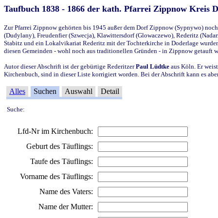
Taufbuch 1838 - 1866 der kath. Pfarrei Zippnow Kreis 
Zur Pfarrei Zippnow gehörten bis 1945 außer dem Dorf Zippnow (Sypnywo) noch d
(Dudylany), Freudenfier (Szwecja), Klawittersdorf (Glowaczewo), Rederitz (Nadarz
Stabitz und ein Lokalvikariat Rederitz mit der Tochterkirche in Doderlage wurd
diesen Gemeinden - wohl noch aus traditionellen Gründen - in Zippnow getauft 
Autor dieser Abschrift ist der gebürtige Rederitzer
Paul Lüdtke
aus Köln. Er weist
Kirchenbuch, sind in dieser Liste korrigiert worden. Bei der Abschrift kann es 
Alles
Suchen
Auswahl
Detail
Suche:
Lfd-Nr im Kirchenbuch:
Geburt des Täuflings:
Taufe des Täuflings:
Vorname des Täuflings:
Name des Vaters:
Name der Mutter: