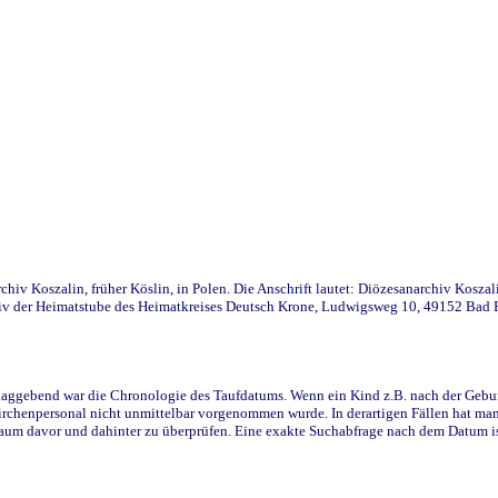
iv Koszalin, früher Köslin, in Polen. Die Anschrift lautet: Diözesanarchiv Koszal
v der Heimatstube des Heimatkreises Deutsch Krone, Ludwigsweg 10, 49152 Bad Ess
ggebend war die Chronologie des Taufdatums. Wenn ein Kind z.B. nach der Geburt 
rchenpersonal nicht unmittelbar vorgenommen wurde. In derartigen Fällen hat man d
raum davor und dahinter zu überprüfen. Eine exakte Suchabfrage nach dem Datum i