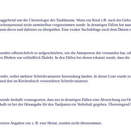
ggebend war die Chronologie des Taufdatums. Wenn ein Kind z.B. nach der Geburt 
rchenpersonal nicht unmittelbar vorgenommen wurde. In derartigen Fällen hat man d
raum davor und dahinter zu überprüfen. Eine exakte Suchabfrage nach dem Datum i
den offensichtlich so aufgeschrieben, wie die Amtsperson ihn verstanden hat, ode
n Dörfern war schließlich Dialekt. In den Fällen bei denen erkannt wurde, dass di
t, wobei mehrere Schreibvarianten Anwendung fanden. In dieser Liste wurde in de
n und den im Kirchenbuch verwendeten Schreibvarianten.
wurde deshalb vorausgesetzt, dass nur in derartigen Fällen eine Abweichung zur O
eshalb ist bei der Ortsangabe für den Taufpaten ein Vorbehalt gegeben. Überwiegen
weitere Angaben wie z. B. eine Heirat, wurden nicht übernommen.