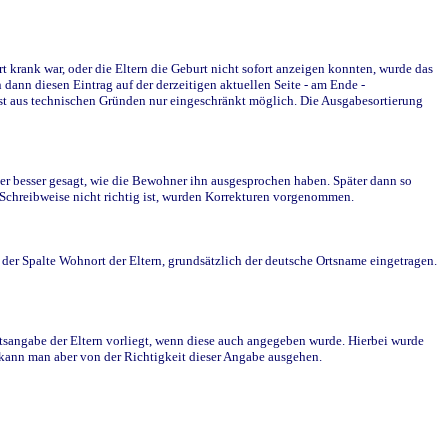
krank war, oder die Eltern die Geburt nicht sofort anzeigen konnten, wurde das
ann diesen Eintrag auf der derzeitigen aktuellen Seite - am Ende -
st aus technischen Gründen nur eingeschränkt möglich. Die Ausgabesortierung
r besser gesagt, wie die Bewohner ihn ausgesprochen haben. Später dann so
e Schreibweise nicht richtig ist, wurden Korrekturen vorgenommen.
r Spalte Wohnort der Eltern, grundsätzlich der deutsche Ortsname eingetragen.
rtsangabe der Eltern vorliegt, wenn diese auch angegeben wurde. Hierbei wurde
d kann man aber von der Richtigkeit dieser Angabe ausgehen.