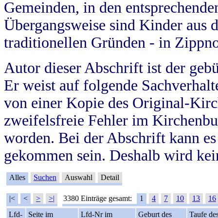
Gemeinden, in den entsprechende
Übergangsweise sind Kinder aus 
traditionellen Gründen - in Zippn
Autor dieser Abschrift ist der geb
Er weist auf folgende Sachverhalte
von einer Kopie des Original-Kirc
zweifelsfreie Fehler im Kirchenbuc
worden. Bei der Abschrift kann e
gekommen sein. Deshalb wird kein
Alles
Suchen
Auswahl
Detail
|<
<
>
>|
3380 Einträge gesamt:
1
4
7
10
13
16
Lfd-
Seite im
Lfd-Nr im
Geburt des
Taufe de