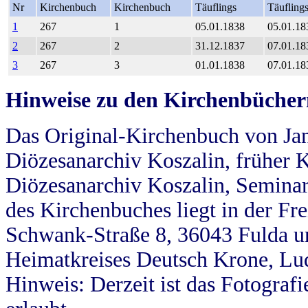
Nr
Kirchenbuch
Kirchenbuch
Täuflings
Täufling
1
267
1
05.01.1838
05.01.18
2
267
2
31.12.1837
07.01.18
3
267
3
01.01.1838
07.01.18
Hinweise zu den Kirchenbücher
Das Original-Kirchenbuch von Jan
Diözesanarchiv Koszalin, früher Kö
Diözesanarchiv Koszalin, Seminar
des Kirchenbuches liegt in der Fr
Schwank-Straße 8, 36043 Fulda u
Heimatkreises Deutsch Krone, Lu
Hinweis: Derzeit ist das Fotograf