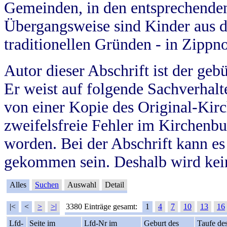
Gemeinden, in den entsprechende
Übergangsweise sind Kinder aus 
traditionellen Gründen - in Zippn
Autor dieser Abschrift ist der geb
Er weist auf folgende Sachverhalte
von einer Kopie des Original-Kirc
zweifelsfreie Fehler im Kirchenbuc
worden. Bei der Abschrift kann e
gekommen sein. Deshalb wird kein
Alles
Suchen
Auswahl
Detail
|<
<
>
>|
3380 Einträge gesamt:
1
4
7
10
13
16
Lfd-
Seite im
Lfd-Nr im
Geburt des
Taufe de