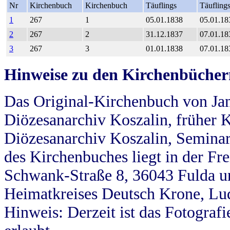
Nr
Kirchenbuch
Kirchenbuch
Täuflings
Täufling
1
267
1
05.01.1838
05.01.18
2
267
2
31.12.1837
07.01.18
3
267
3
01.01.1838
07.01.18
Hinweise zu den Kirchenbücher
Das Original-Kirchenbuch von Jan
Diözesanarchiv Koszalin, früher Kö
Diözesanarchiv Koszalin, Seminar
des Kirchenbuches liegt in der Fr
Schwank-Straße 8, 36043 Fulda u
Heimatkreises Deutsch Krone, Lu
Hinweis: Derzeit ist das Fotograf