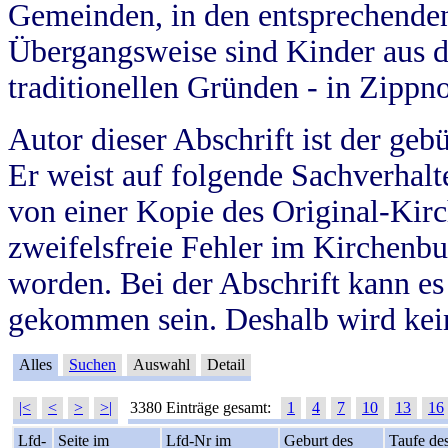
Gemeinden, in den entsprechende
Übergangsweise sind Kinder aus 
traditionellen Gründen - in Zippn
Autor dieser Abschrift ist der geb
Er weist auf folgende Sachverhalte
von einer Kopie des Original-Kirc
zweifelsfreie Fehler im Kirchenbuc
worden. Bei der Abschrift kann e
gekommen sein. Deshalb wird kein
Alles
Suchen
Auswahl
Detail
|<
<
>
>|
3380 Einträge gesamt:
1
4
7
10
13
16
Lfd-
Seite im
Lfd-Nr im
Geburt des
Taufe de