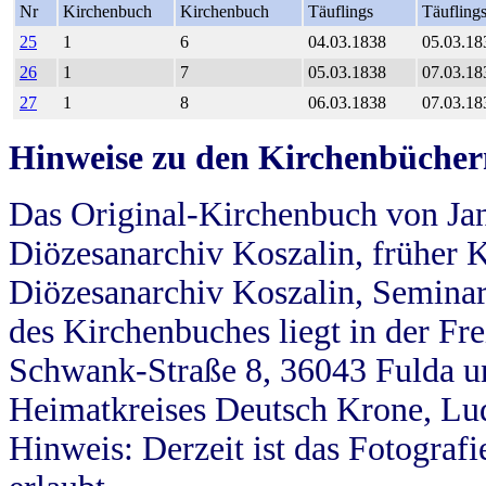
Nr
Kirchenbuch
Kirchenbuch
Täuflings
Täufling
25
1
6
04.03.1838
05.03.18
26
1
7
05.03.1838
07.03.18
27
1
8
06.03.1838
07.03.18
Hinweise zu den Kirchenbücher
Das Original-Kirchenbuch von Jan
Diözesanarchiv Koszalin, früher Kö
Diözesanarchiv Koszalin, Seminar
des Kirchenbuches liegt in der Fr
Schwank-Straße 8, 36043 Fulda u
Heimatkreises Deutsch Krone, Lu
Hinweis: Derzeit ist das Fotograf