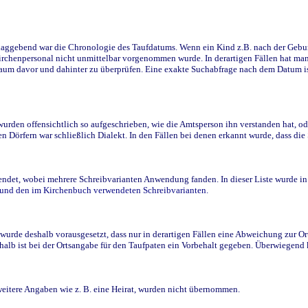
ggebend war die Chronologie des Taufdatums. Wenn ein Kind z.B. nach der Geburt 
rchenpersonal nicht unmittelbar vorgenommen wurde. In derartigen Fällen hat man d
raum davor und dahinter zu überprüfen. Eine exakte Suchabfrage nach dem Datum i
den offensichtlich so aufgeschrieben, wie die Amtsperson ihn verstanden hat, ode
n Dörfern war schließlich Dialekt. In den Fällen bei denen erkannt wurde, dass di
t, wobei mehrere Schreibvarianten Anwendung fanden. In dieser Liste wurde in de
n und den im Kirchenbuch verwendeten Schreibvarianten.
wurde deshalb vorausgesetzt, dass nur in derartigen Fällen eine Abweichung zur O
eshalb ist bei der Ortsangabe für den Taufpaten ein Vorbehalt gegeben. Überwiegen
weitere Angaben wie z. B. eine Heirat, wurden nicht übernommen.