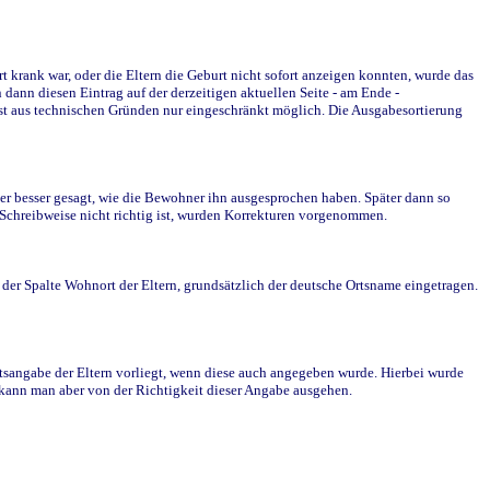
krank war, oder die Eltern die Geburt nicht sofort anzeigen konnten, wurde das
ann diesen Eintrag auf der derzeitigen aktuellen Seite - am Ende -
st aus technischen Gründen nur eingeschränkt möglich. Die Ausgabesortierung
r besser gesagt, wie die Bewohner ihn ausgesprochen haben. Später dann so
e Schreibweise nicht richtig ist, wurden Korrekturen vorgenommen.
r Spalte Wohnort der Eltern, grundsätzlich der deutsche Ortsname eingetragen.
rtsangabe der Eltern vorliegt, wenn diese auch angegeben wurde. Hierbei wurde
d kann man aber von der Richtigkeit dieser Angabe ausgehen.