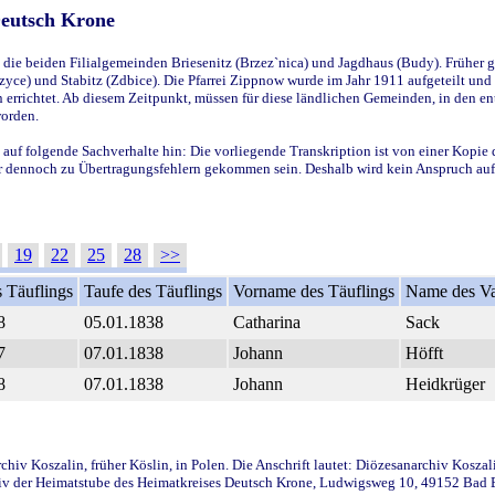
Deutsch Krone
ie beiden Filialgemeinden Briesenitz (Brzez`nica) und Jagdhaus (Budy). Früher g
yce) und Stabitz (Zdbice). Die Pfarrei Zippnow wurde im Jahr 1911 aufgeteilt und e
en errichtet. Ab diesem Zeitpunkt, müssen für diese ländlichen Gemeinden, in den
worden.
 auf folgende Sachverhalte hin: Die vorliegende Transkription ist von einer Kopie 
aber dennoch zu Übertragungsfehlern gekommen sein. Deshalb wird kein Anspruch auf 
19
22
25
28
>>
 Täuflings
Taufe des Täuflings
Vorname des Täuflings
Name des Va
8
05.01.1838
Catharina
Sack
7
07.01.1838
Johann
Höfft
8
07.01.1838
Johann
Heidkrüger
iv Koszalin, früher Köslin, in Polen. Die Anschrift lautet: Diözesanarchiv Koszal
v der Heimatstube des Heimatkreises Deutsch Krone, Ludwigsweg 10, 49152 Bad Ess