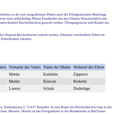
ehörten zu der weit ausgedehnten Pfarrei auch die Filialgemeinden Doderlage
ine neue selbständige Pfarrei Freudenfier mit den Filialen Klawittersdorf und
 entsprechenden Kirchenbüchern gesucht werden. Übergangsweise sind Kinder aus
des Original-Kirchenbuches erstellt worden. Erkannte zweifelsfreie Fehler im
Fehlerfreiheit erhoben.
ters
Vorname des Vaters
Name der Mutter
Wohnort der Eltern
Martin
Katritzke
Zippnow
Martin
Klawun
Rederitz
Lorenz
Schulz
Doderlage
in, Seminarryjna 2, 75-817 Koszalin. Je eine Kopie des Kirchenbuches liegt in der
en. Hinweis: Derzeit ist das Fotografieren in der Heimatstube in Bad Essen