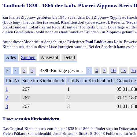
Taufbuch 1838 - 1866 der kath. Pfarrei Zippnow Kreis 
Zur Pfarrei Zippnow gehörten bis 1945 außer dem Dorf Zippnow (Sypnywo) noch d
(Dudylany), Freudenfier (Szwecja), Klawittersdorf (Glowaczewo), Rederitz (Nadarz
Stabitz und ein Lokalvikariat Rederitz mit der Tochterkirche in Doderlage wurd
diesen Gemeinden - wohl noch aus traditionellen Gründen - in Zippnow getauft 
Autor dieser Abschrift ist der gebürtige Rederitzer
Paul Lüdtke
aus Köln. Er weist
Kirchenbuch, sind in dieser Liste korrigiert worden. Bei der Abschrift kann es 
Alles
Suchen
Auswahl
Detail
|<
<
>
>|
3380 Einträge gesamt:
1
4
7
10
13
16
Lfd-Nr
Seite im Kirchenbuch
Lfd-Nr im Kirchenbuch
Geburt des
1
267
1
05.01.183
2
267
2
31.12.183
3
267
3
01.01.183
Hinweise zu den Kirchenbüchern
Das Original-Kirchenbuch von Januar 1838 bis 1866, befindet sich im Diözesanarch
Freien Prälatur Schneidemühl, Josef-Schwank-Straße 8, 36043 Fulda und im Archi