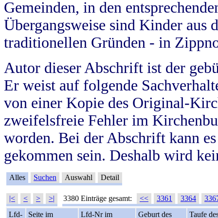
Gemeinden, in den entsprechende
Übergangsweise sind Kinder aus 
traditionellen Gründen - in Zippn
Autor dieser Abschrift ist der geb
Er weist auf folgende Sachverhalte
von einer Kopie des Original-Kirc
zweifelsfreie Fehler im Kirchenbuc
worden. Bei der Abschrift kann e
gekommen sein. Deshalb wird kein
Alles
Suchen
Auswahl
Detail
|<
<
>
>|
3380 Einträge gesamt:
<<
3361
3364
336
Lfd-
Seite im
Lfd-Nr im
Geburt des
Taufe de