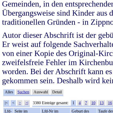
Gemeinden, in den entsprechende
Übergangsweise sind Kinder aus 
traditionellen Gründen - in Zippn
Autor dieser Abschrift ist der geb
Er weist auf folgende Sachverhalte
von einer Kopie des Original-Kirc
zweifelsfreie Fehler im Kirchenbuc
worden. Bei der Abschrift kann e
gekommen sein. Deshalb wird kein
Alles
Suchen
Auswahl
Detail
|<
<
>
>|
3380 Einträge gesamt:
1
4
7
10
13
16
Lfd-
Seite im
Lfd-Nr im
Geburt des
Taufe de