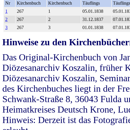
Nr
Kirchenbuch
Kirchenbuch
Täuflings
Täufling
1
267
1
05.01.1838
05.01.18
2
267
2
31.12.1837
07.01.18
3
267
3
01.01.1838
07.01.18
Hinweise zu den Kirchenbücher
Das Original-Kirchenbuch von Jan
Diözesanarchiv Koszalin, früher Kö
Diözesanarchiv Koszalin, Seminar
des Kirchenbuches liegt in der Fr
Schwank-Straße 8, 36043 Fulda u
Heimatkreises Deutsch Krone, Lu
Hinweis: Derzeit ist das Fotograf