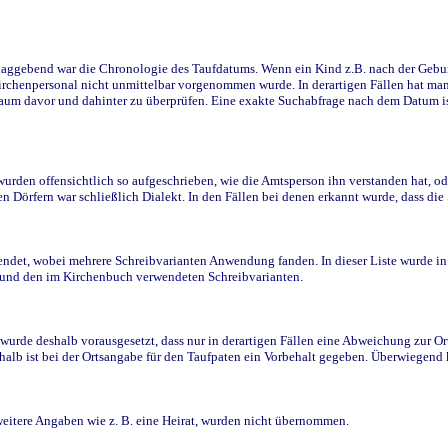
ggebend war die Chronologie des Taufdatums. Wenn ein Kind z.B. nach der Geburt 
rchenpersonal nicht unmittelbar vorgenommen wurde. In derartigen Fällen hat man d
raum davor und dahinter zu überprüfen. Eine exakte Suchabfrage nach dem Datum i
den offensichtlich so aufgeschrieben, wie die Amtsperson ihn verstanden hat, ode
n Dörfern war schließlich Dialekt. In den Fällen bei denen erkannt wurde, dass di
t, wobei mehrere Schreibvarianten Anwendung fanden. In dieser Liste wurde in de
n und den im Kirchenbuch verwendeten Schreibvarianten.
wurde deshalb vorausgesetzt, dass nur in derartigen Fällen eine Abweichung zur O
eshalb ist bei der Ortsangabe für den Taufpaten ein Vorbehalt gegeben. Überwiegen
weitere Angaben wie z. B. eine Heirat, wurden nicht übernommen.