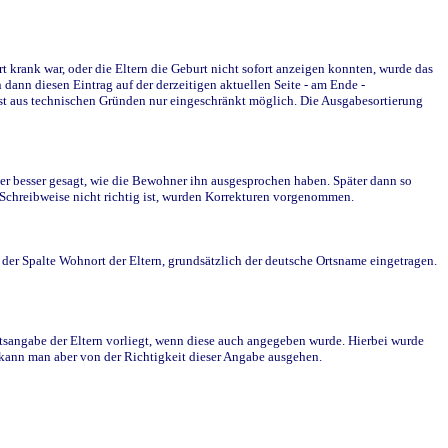
krank war, oder die Eltern die Geburt nicht sofort anzeigen konnten, wurde das
ann diesen Eintrag auf der derzeitigen aktuellen Seite - am Ende -
st aus technischen Gründen nur eingeschränkt möglich. Die Ausgabesortierung
r besser gesagt, wie die Bewohner ihn ausgesprochen haben. Später dann so
e Schreibweise nicht richtig ist, wurden Korrekturen vorgenommen.
r Spalte Wohnort der Eltern, grundsätzlich der deutsche Ortsname eingetragen.
rtsangabe der Eltern vorliegt, wenn diese auch angegeben wurde. Hierbei wurde
d kann man aber von der Richtigkeit dieser Angabe ausgehen.