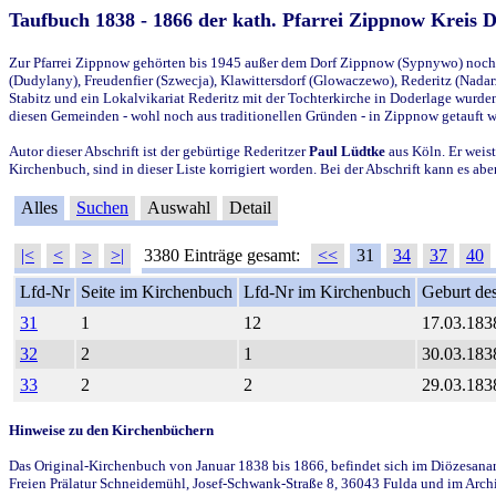
Taufbuch 1838 - 1866 der kath. Pfarrei Zippnow Kreis 
Zur Pfarrei Zippnow gehörten bis 1945 außer dem Dorf Zippnow (Sypnywo) noch d
(Dudylany), Freudenfier (Szwecja), Klawittersdorf (Glowaczewo), Rederitz (Nadarz
Stabitz und ein Lokalvikariat Rederitz mit der Tochterkirche in Doderlage wurd
diesen Gemeinden - wohl noch aus traditionellen Gründen - in Zippnow getauft 
Autor dieser Abschrift ist der gebürtige Rederitzer
Paul Lüdtke
aus Köln. Er weist
Kirchenbuch, sind in dieser Liste korrigiert worden. Bei der Abschrift kann es 
Alles
Suchen
Auswahl
Detail
|<
<
>
>|
3380 Einträge gesamt:
<<
31
34
37
40
Lfd-Nr
Seite im Kirchenbuch
Lfd-Nr im Kirchenbuch
Geburt des
31
1
12
17.03.183
32
2
1
30.03.183
33
2
2
29.03.183
Hinweise zu den Kirchenbüchern
Das Original-Kirchenbuch von Januar 1838 bis 1866, befindet sich im Diözesanarch
Freien Prälatur Schneidemühl, Josef-Schwank-Straße 8, 36043 Fulda und im Archi