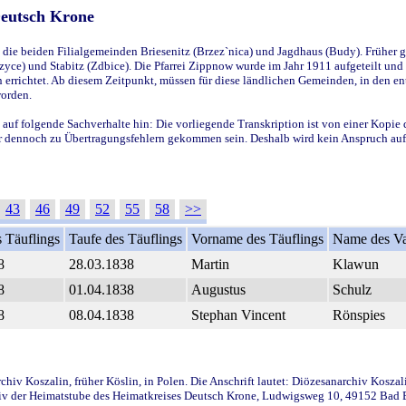
Deutsch Krone
ie beiden Filialgemeinden Briesenitz (Brzez`nica) und Jagdhaus (Budy). Früher g
yce) und Stabitz (Zdbice). Die Pfarrei Zippnow wurde im Jahr 1911 aufgeteilt und e
en errichtet. Ab diesem Zeitpunkt, müssen für diese ländlichen Gemeinden, in den
worden.
 auf folgende Sachverhalte hin: Die vorliegende Transkription ist von einer Kopie 
aber dennoch zu Übertragungsfehlern gekommen sein. Deshalb wird kein Anspruch auf 
43
46
49
52
55
58
>>
 Täuflings
Taufe des Täuflings
Vorname des Täuflings
Name des Va
8
28.03.1838
Martin
Klawun
8
01.04.1838
Augustus
Schulz
8
08.04.1838
Stephan Vincent
Rönspies
iv Koszalin, früher Köslin, in Polen. Die Anschrift lautet: Diözesanarchiv Koszal
v der Heimatstube des Heimatkreises Deutsch Krone, Ludwigsweg 10, 49152 Bad Ess