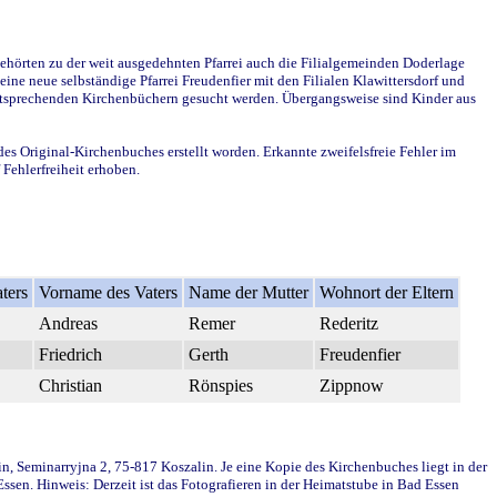
ehörten zu der weit ausgedehnten Pfarrei auch die Filialgemeinden Doderlage
ine neue selbständige Pfarrei Freudenfier mit den Filialen Klawittersdorf und
 entsprechenden Kirchenbüchern gesucht werden. Übergangsweise sind Kinder aus
des Original-Kirchenbuches erstellt worden. Erkannte zweifelsfreie Fehler im
Fehlerfreiheit erhoben.
ters
Vorname des Vaters
Name der Mutter
Wohnort der Eltern
Andreas
Remer
Rederitz
Friedrich
Gerth
Freudenfier
Christian
Rönspies
Zippnow
in, Seminarryjna 2, 75-817 Koszalin. Je eine Kopie des Kirchenbuches liegt in der
en. Hinweis: Derzeit ist das Fotografieren in der Heimatstube in Bad Essen