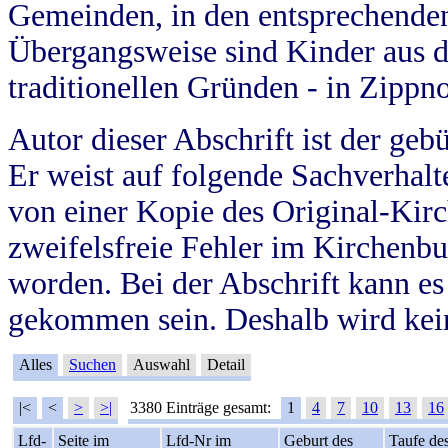
Gemeinden, in den entsprechende
Übergangsweise sind Kinder aus 
traditionellen Gründen - in Zippn
Autor dieser Abschrift ist der geb
Er weist auf folgende Sachverhalte
von einer Kopie des Original-Kirc
zweifelsfreie Fehler im Kirchenbuc
worden. Bei der Abschrift kann e
gekommen sein. Deshalb wird kein
Alles
Suchen
Auswahl
Detail
|<
<
>
>|
3380 Einträge gesamt:
1
4
7
10
13
16
Lfd-
Seite im
Lfd-Nr im
Geburt des
Taufe de