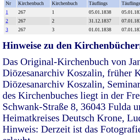
Nr
Kirchenbuch
Kirchenbuch
Täuflings
Täufling
1
267
1
05.01.1838
05.01.18
2
267
2
31.12.1837
07.01.18
3
267
3
01.01.1838
07.01.18
Hinweise zu den Kirchenbücher
Das Original-Kirchenbuch von Jan
Diözesanarchiv Koszalin, früher Kö
Diözesanarchiv Koszalin, Seminar
des Kirchenbuches liegt in der Fr
Schwank-Straße 8, 36043 Fulda u
Heimatkreises Deutsch Krone, Lu
Hinweis: Derzeit ist das Fotograf