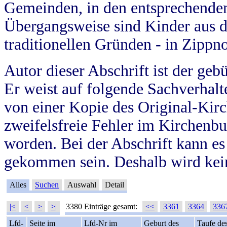
Gemeinden, in den entsprechende
Übergangsweise sind Kinder aus 
traditionellen Gründen - in Zippn
Autor dieser Abschrift ist der geb
Er weist auf folgende Sachverhalte
von einer Kopie des Original-Kirc
zweifelsfreie Fehler im Kirchenbuc
worden. Bei der Abschrift kann e
gekommen sein. Deshalb wird kein
Alles
Suchen
Auswahl
Detail
|<
<
>
>|
3380 Einträge gesamt:
<<
3361
3364
336
Lfd-
Seite im
Lfd-Nr im
Geburt des
Taufe de