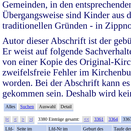
Gemeinden, in den entsprechende
Übergangsweise sind Kinder aus 
traditionellen Gründen - in Zippn
Autor dieser Abschrift ist der geb
Er weist auf folgende Sachverhalte
von einer Kopie des Original-Kirc
zweifelsfreie Fehler im Kirchenbuc
worden. Bei der Abschrift kann e
gekommen sein. Deshalb wird kein
Alles
Suchen
Auswahl
Detail
|<
<
>
>|
3380 Einträge gesamt:
<<
3361
3364
336
Lfd-
Seite im
Lfd-Nr im
Geburt des
Taufe de