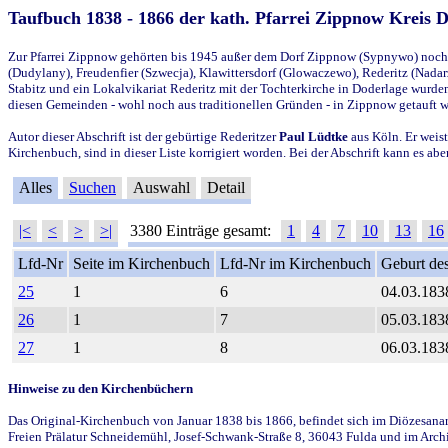
Taufbuch 1838 - 1866 der kath. Pfarrei Zippnow Kreis 
Zur Pfarrei Zippnow gehörten bis 1945 außer dem Dorf Zippnow (Sypnywo) noch d
(Dudylany), Freudenfier (Szwecja), Klawittersdorf (Glowaczewo), Rederitz (Nadarz
Stabitz und ein Lokalvikariat Rederitz mit der Tochterkirche in Doderlage wurd
diesen Gemeinden - wohl noch aus traditionellen Gründen - in Zippnow getauft 
Autor dieser Abschrift ist der gebürtige Rederitzer
Paul Lüdtke
aus Köln. Er weist
Kirchenbuch, sind in dieser Liste korrigiert worden. Bei der Abschrift kann es 
Alles
Suchen
Auswahl
Detail
|<
<
>
>|
3380 Einträge gesamt:
1
4
7
10
13
16
Lfd-Nr
Seite im Kirchenbuch
Lfd-Nr im Kirchenbuch
Geburt des
25
1
6
04.03.183
26
1
7
05.03.183
27
1
8
06.03.183
Hinweise zu den Kirchenbüchern
Das Original-Kirchenbuch von Januar 1838 bis 1866, befindet sich im Diözesanarch
Freien Prälatur Schneidemühl, Josef-Schwank-Straße 8, 36043 Fulda und im Archi