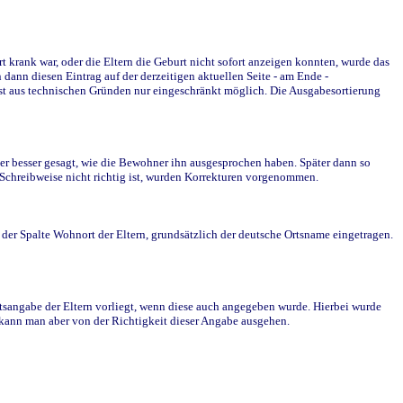
krank war, oder die Eltern die Geburt nicht sofort anzeigen konnten, wurde das
ann diesen Eintrag auf der derzeitigen aktuellen Seite - am Ende -
st aus technischen Gründen nur eingeschränkt möglich. Die Ausgabesortierung
r besser gesagt, wie die Bewohner ihn ausgesprochen haben. Später dann so
e Schreibweise nicht richtig ist, wurden Korrekturen vorgenommen.
r Spalte Wohnort der Eltern, grundsätzlich der deutsche Ortsname eingetragen.
rtsangabe der Eltern vorliegt, wenn diese auch angegeben wurde. Hierbei wurde
d kann man aber von der Richtigkeit dieser Angabe ausgehen.