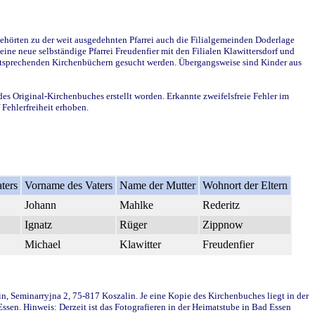
ehörten zu der weit ausgedehnten Pfarrei auch die Filialgemeinden Doderlage
ine neue selbständige Pfarrei Freudenfier mit den Filialen Klawittersdorf und
 entsprechenden Kirchenbüchern gesucht werden. Übergangsweise sind Kinder aus
des Original-Kirchenbuches erstellt worden. Erkannte zweifelsfreie Fehler im
Fehlerfreiheit erhoben.
ters
Vorname des Vaters
Name der Mutter
Wohnort der Eltern
Johann
Mahlke
Rederitz
Ignatz
Rüger
Zippnow
Michael
Klawitter
Freudenfier
in, Seminarryjna 2, 75-817 Koszalin. Je eine Kopie des Kirchenbuches liegt in der
en. Hinweis: Derzeit ist das Fotografieren in der Heimatstube in Bad Essen