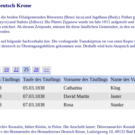
Deutsch Krone
ie beiden Filialgemeinden Briesenitz (Brzez`nica) und Jagdhaus (Budy). Früher g
yce) und Stabitz (Zdbice). Die Pfarrei Zippnow wurde im Jahr 1911 aufgeteilt und e
en errichtet. Ab diesem Zeitpunkt, müssen für diese ländlichen Gemeinden, in den
worden.
 auf folgende Sachverhalte hin: Die vorliegende Transkription ist von einer Kopie 
aber dennoch zu Übertragungsfehlern gekommen sein. Deshalb wird kein Anspruch auf 
19
22
25
28
>>
 Täuflings
Taufe des Täuflings
Vorname des Täuflings
Name des Va
8
05.03.1838
Catharina
Klug
8
07.03.1838
David Martin
Jaster
8
07.03.1838
Rosa
Stanke
iv Koszalin, früher Köslin, in Polen. Die Anschrift lautet: Diözesanarchiv Koszal
v der Heimatstube des Heimatkreises Deutsch Krone, Ludwigsweg 10, 49152 Bad Ess