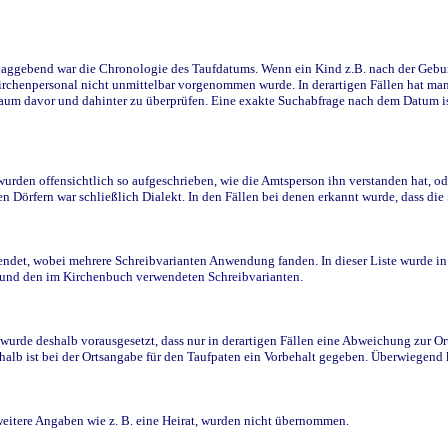
ggebend war die Chronologie des Taufdatums. Wenn ein Kind z.B. nach der Geburt 
rchenpersonal nicht unmittelbar vorgenommen wurde. In derartigen Fällen hat man d
raum davor und dahinter zu überprüfen. Eine exakte Suchabfrage nach dem Datum i
den offensichtlich so aufgeschrieben, wie die Amtsperson ihn verstanden hat, ode
n Dörfern war schließlich Dialekt. In den Fällen bei denen erkannt wurde, dass di
t, wobei mehrere Schreibvarianten Anwendung fanden. In dieser Liste wurde in de
n und den im Kirchenbuch verwendeten Schreibvarianten.
wurde deshalb vorausgesetzt, dass nur in derartigen Fällen eine Abweichung zur O
eshalb ist bei der Ortsangabe für den Taufpaten ein Vorbehalt gegeben. Überwiegen
weitere Angaben wie z. B. eine Heirat, wurden nicht übernommen.