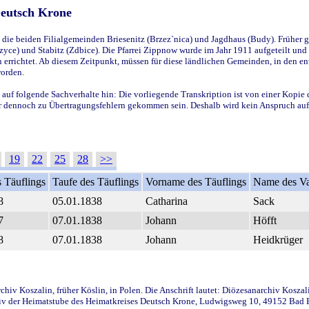
Deutsch Krone
ie beiden Filialgemeinden Briesenitz (Brzez`nica) und Jagdhaus (Budy). Früher g
yce) und Stabitz (Zdbice). Die Pfarrei Zippnow wurde im Jahr 1911 aufgeteilt und e
en errichtet. Ab diesem Zeitpunkt, müssen für diese ländlichen Gemeinden, in den
worden.
 auf folgende Sachverhalte hin: Die vorliegende Transkription ist von einer Kopie 
aber dennoch zu Übertragungsfehlern gekommen sein. Deshalb wird kein Anspruch auf 
19
22
25
28
>>
 Täuflings
Taufe des Täuflings
Vorname des Täuflings
Name des Va
8
05.01.1838
Catharina
Sack
7
07.01.1838
Johann
Höfft
8
07.01.1838
Johann
Heidkrüger
iv Koszalin, früher Köslin, in Polen. Die Anschrift lautet: Diözesanarchiv Koszal
v der Heimatstube des Heimatkreises Deutsch Krone, Ludwigsweg 10, 49152 Bad Ess