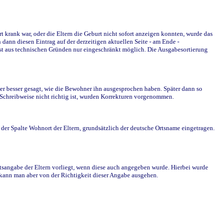
krank war, oder die Eltern die Geburt nicht sofort anzeigen konnten, wurde das
ann diesen Eintrag auf der derzeitigen aktuellen Seite - am Ende -
st aus technischen Gründen nur eingeschränkt möglich. Die Ausgabesortierung
r besser gesagt, wie die Bewohner ihn ausgesprochen haben. Später dann so
e Schreibweise nicht richtig ist, wurden Korrekturen vorgenommen.
r Spalte Wohnort der Eltern, grundsätzlich der deutsche Ortsname eingetragen.
rtsangabe der Eltern vorliegt, wenn diese auch angegeben wurde. Hierbei wurde
d kann man aber von der Richtigkeit dieser Angabe ausgehen.