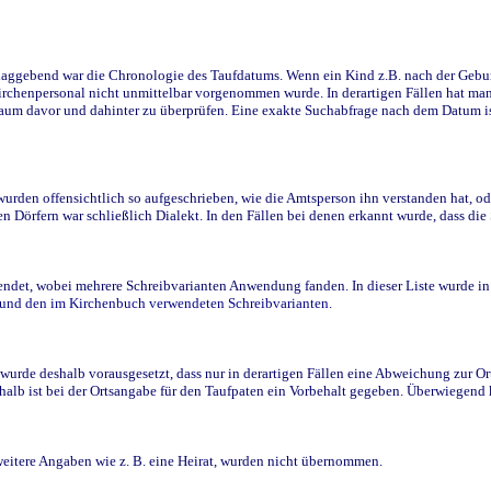
ggebend war die Chronologie des Taufdatums. Wenn ein Kind z.B. nach der Geburt 
rchenpersonal nicht unmittelbar vorgenommen wurde. In derartigen Fällen hat man d
raum davor und dahinter zu überprüfen. Eine exakte Suchabfrage nach dem Datum i
den offensichtlich so aufgeschrieben, wie die Amtsperson ihn verstanden hat, ode
n Dörfern war schließlich Dialekt. In den Fällen bei denen erkannt wurde, dass di
t, wobei mehrere Schreibvarianten Anwendung fanden. In dieser Liste wurde in de
n und den im Kirchenbuch verwendeten Schreibvarianten.
wurde deshalb vorausgesetzt, dass nur in derartigen Fällen eine Abweichung zur O
eshalb ist bei der Ortsangabe für den Taufpaten ein Vorbehalt gegeben. Überwiegen
weitere Angaben wie z. B. eine Heirat, wurden nicht übernommen.