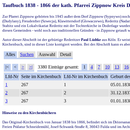
Taufbuch 1838 - 1866 der kath. Pfarrei Zippnow Kreis 
Zur Pfarrei Zippnow gehörten bis 1945 außer dem Dorf Zippnow (Sypnywo) noch d
(Dudylany), Freudenfier (Szwecja), Klawittersdorf (Glowaczewo), Rederitz (Nadarz
Stabitz und ein Lokalvikariat Rederitz mit der Tochterkirche in Doderlage wurd
diesen Gemeinden - wohl noch aus traditionellen Gründen - in Zippnow getauft 
Autor dieser Abschrift ist der gebürtige Rederitzer
Paul Lüdtke
aus Köln. Er weist
Kirchenbuch, sind in dieser Liste korrigiert worden. Bei der Abschrift kann es 
Alles
Suchen
Auswahl
Detail
|<
<
>
>|
3380 Einträge gesamt:
1
4
7
10
13
16
Lfd-Nr
Seite im Kirchenbuch
Lfd-Nr im Kirchenbuch
Geburt des
1
267
1
05.01.183
2
267
2
31.12.183
3
267
3
01.01.183
Hinweise zu den Kirchenbüchern
Das Original-Kirchenbuch von Januar 1838 bis 1866, befindet sich im Diözesanarch
Freien Prälatur Schneidemühl, Josef-Schwank-Straße 8, 36043 Fulda und im Archi