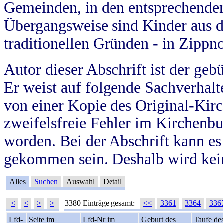
Gemeinden, in den entsprechende
Übergangsweise sind Kinder aus 
traditionellen Gründen - in Zippn
Autor dieser Abschrift ist der geb
Er weist auf folgende Sachverhalte
von einer Kopie des Original-Kirc
zweifelsfreie Fehler im Kirchenbuc
worden. Bei der Abschrift kann e
gekommen sein. Deshalb wird kein
Alles
Suchen
Auswahl
Detail
|<
<
>
>|
3380 Einträge gesamt:
<<
3361
3364
336
Lfd-
Seite im
Lfd-Nr im
Geburt des
Taufe de