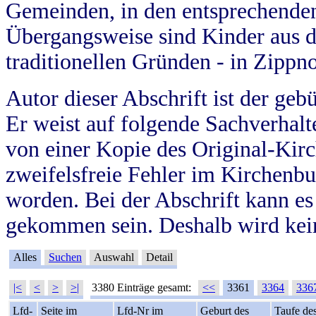
Gemeinden, in den entsprechende
Übergangsweise sind Kinder aus 
traditionellen Gründen - in Zippn
Autor dieser Abschrift ist der geb
Er weist auf folgende Sachverhalte
von einer Kopie des Original-Kirc
zweifelsfreie Fehler im Kirchenbuc
worden. Bei der Abschrift kann e
gekommen sein. Deshalb wird kein
Alles
Suchen
Auswahl
Detail
|<
<
>
>|
3380 Einträge gesamt:
<<
3361
3364
336
Lfd-
Seite im
Lfd-Nr im
Geburt des
Taufe de