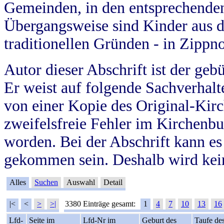
Gemeinden, in den entsprechende
Übergangsweise sind Kinder aus 
traditionellen Gründen - in Zippn
Autor dieser Abschrift ist der geb
Er weist auf folgende Sachverhalte
von einer Kopie des Original-Kirc
zweifelsfreie Fehler im Kirchenbuc
worden. Bei der Abschrift kann e
gekommen sein. Deshalb wird kein
Alles
Suchen
Auswahl
Detail
|<
<
>
>|
3380 Einträge gesamt:
1
4
7
10
13
16
Lfd-
Seite im
Lfd-Nr im
Geburt des
Taufe de