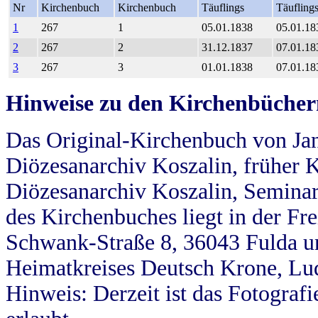
Nr
Kirchenbuch
Kirchenbuch
Täuflings
Täufling
1
267
1
05.01.1838
05.01.18
2
267
2
31.12.1837
07.01.18
3
267
3
01.01.1838
07.01.18
Hinweise zu den Kirchenbücher
Das Original-Kirchenbuch von Jan
Diözesanarchiv Koszalin, früher Kö
Diözesanarchiv Koszalin, Seminar
des Kirchenbuches liegt in der Fr
Schwank-Straße 8, 36043 Fulda u
Heimatkreises Deutsch Krone, Lu
Hinweis: Derzeit ist das Fotograf